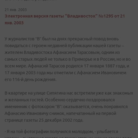
21 янв. 2003
Электронная версия газеты "Владивосток" №1295 от 21
янв. 2003
У журналистов “В” был на днях прекрасный повод вновь
повидаться с героем недавней публикации нашей газеты –
жителем Владивостока Афанасием Тарасовым, одним из
самых старых людей не только в Приморье и в России, но и во
всем мире. Афанасий Тарасов родился 17 января 1887 года, и
17 января 2003 года мы отметили с Афанасием Ивановичем
его 116-й день рождения.
В квартире на улице Сипягина нас встретили уже как знакомых
и желанных гостей. Особенно сердечно поздоровался
именинник с фотокором “В”: оказывается, очень понравился
Афанасию Ивановичу снимок, напечатанный на первой
странице газеты 25 декабря 2002 года.
- Я на той фотографии получился молодцом, - улыбается