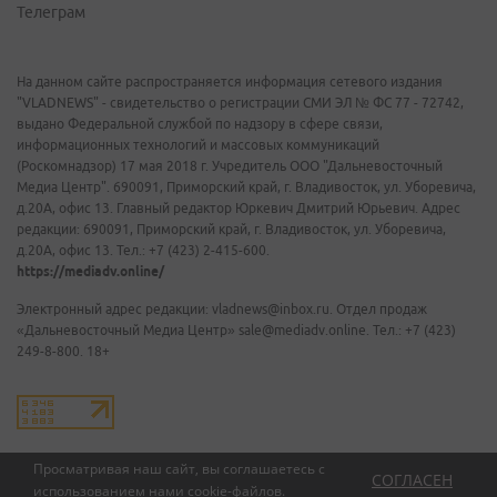
Телеграм
На данном сайте распространяется информация сетевого издания
"VLADNEWS" - свидетельство о регистрации СМИ ЭЛ № ФС 77 - 72742,
выдано Федеральной службой по надзору в сфере связи,
информационных технологий и массовых коммуникаций
(Роскомнадзор) 17 мая 2018 г. Учредитель ООО "Дальневосточный
Медиа Центр". 690091, Приморский край, г. Владивосток, ул. Уборевича,
д.20А, офис 13. Главный редактор Юркевич Дмитрий Юрьевич. Адрес
редакции: 690091, Приморский край, г. Владивосток, ул. Уборевича,
д.20А, офис 13. Тел.: +7 (423) 2-415-600.
https://mediadv.online/
Электронный адрес редакции: vladnews@inbox.ru. Отдел продаж
«Дальневосточный Медиа Центр» sale@mediadv.online. Тел.: +7 (423)
249-8-800. 18+
Просматривая наш сайт, вы соглашаетесь с
СОГЛАСЕН
использованием нами
cookie-файлов
.