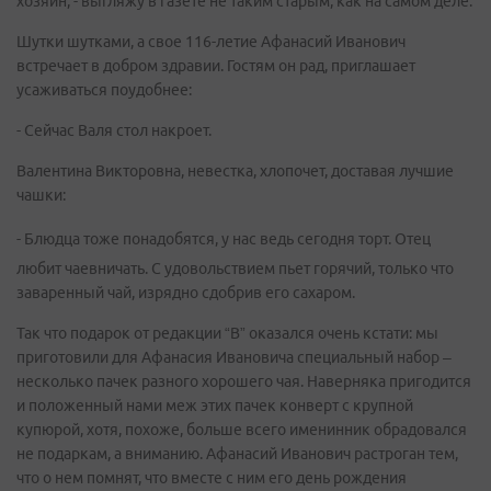
хозяин, - выгляжу в газете не таким старым, как на самом деле.
Шутки шутками, а свое 116-летие Афанасий Иванович
встречает в добром здравии. Гостям он рад, приглашает
усаживаться поудобнее:
- Сейчас Валя стол накроет.
Валентина Викторовна, невестка, хлопочет, доставая лучшие
чашки:
- Блюдца тоже понадобятся, у нас ведь сегодня торт. Отец
любит чаевничать. С удовольствием пьет горячий, только что
заваренный чай, изрядно сдобрив его сахаром.
Так что подарок от редакции “В” оказался очень кстати: мы
приготовили для Афанасия Ивановича специальный набор –
несколько пачек разного хорошего чая. Наверняка пригодится
и положенный нами меж этих пачек конверт с крупной
купюрой, хотя, похоже, больше всего именинник обрадовался
не подаркам, а вниманию. Афанасий Иванович растроган тем,
что о нем помнят, что вместе с ним его день рождения