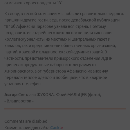
отмечают корреспонденты “В”.
К слову, в тесной компании мы побыли сравнительно недолго:
пришли и другие гости, ведь после декабрьской публикации
“В” об Афанасии Тарасове узнала вся страна. Поэтому
поздравить ее старейшего жителя поспешили как наши
коллеги-журналисты из местных и центральных газет и
каналов, так и представители общественных организаций,
партий, краевой и владивостокской администраций. В
частности, представители приморского отделения ЛДПР
принесли продуктовые наборы и телеграмму от
Жириновского, а от губернатора Афанасию Ивановичу
передали теплое одеяло и пообещали, что в квартире
установят телефон.
Автор:
Светлана ЖУКОВА, Юрий МАЛЬЦЕВ (фото),
«Владивосток»
Comments are disabled
Комментарии для сайта
Cackl
e