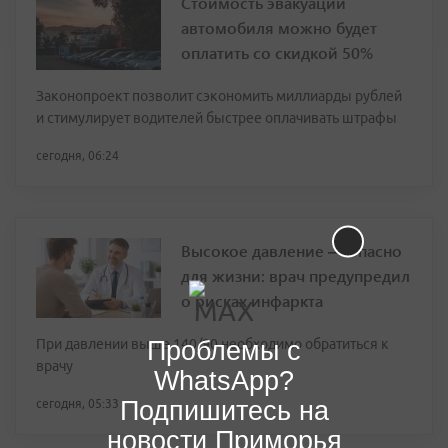
Стоимость эвакуации
автомобиля можно будет
оплатить со скидкой 50%
Законопроект позволит сэкономить миллиарды рублей
и стимулирует водителей быстрее оплачивать штрафы
сегодня, 06:24
Высокое давление — опасно
для жизни: врач предупредил
о рисках инфаркта
Проблемы с
При давлении выше 140/90 необходимо обратиться к
врачу
WhatsApp?
Подпишитесь на
сегодня, 05:33
новости Приморья