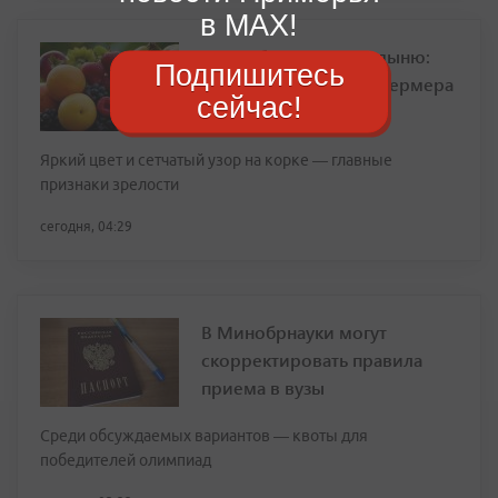
в MAX!
Как выбрать спелую дыню:
Подпишитесь
простые правила от фермера
сейчас!
Яркий цвет и сетчатый узор на корке — главные
признаки зрелости
сегодня, 04:29
В Минобрнауки могут
скорректировать правила
приема в вузы
Среди обсуждаемых вариантов — квоты для
победителей олимпиад