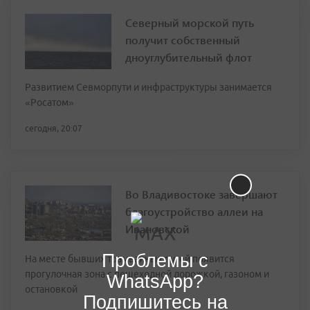
Северный морской путь
получит собственный
дноуглубительный флот
Развитием Севморпути и инфраструктуры занимается
«Росатом»
сегодня, 20:07
Во Владивостоке завершают
благоустройство аллеи на
Ивановской
Проблемы с
На месте бывших трамвайных путей появится
прогулочная зона с пешеходной дорожкой, газоном и
WhatsApp?
остановкой
Подпишитесь на