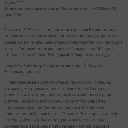
20 дек. 2002
Электронная версия газеты "Владивосток" №1283 от 20
дек. 2002
Завтра в 13.55 с железнодорожного вокзала Владивостока
отправится совгаванский поезд. Он ежедневно уходит в это
время. Но не каждый день поезд провожают так, как проводят
завтра. Сводный отряд милиции из Приморья на 180 суток
отправляется в Чечню. Поездом до Хабаровска, а оттуда
«бортом» военно-транспортной авиации – в Моздок.
Эта командировка
– плановая замена другого отряда приморской милиции,
который уже отслужил свое в горячей точке. Около ста
человек – а это сотрудники городских и районных отделов
внутренних дел со всего края, – сменят товарищей на
поддержании общественного порядка и обеспечении
общественной безопасности в Грозном. Те возвращаются без
потерь. Дай бог, чтобы эта традиция все шесть месяцев
сохранялась и во вновь прибывающем отряде. Ведь все