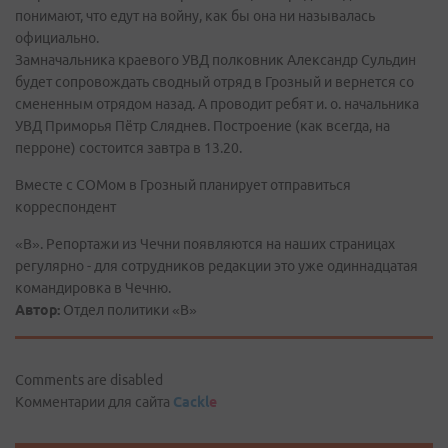
понимают, что едут на войну, как бы она ни называлась
официально.
Замначальника краевого УВД полковник Александр Сульдин
будет сопровождать сводный отряд в Грозный и вернется со
смененным отрядом назад. А проводит ребят и. о. начальника
УВД Приморья Пётр Сляднев. Построение (как всегда, на
перроне) состоится завтра в 13.20.
Вместе с СОМом в Грозный планирует отправиться
корреспондент
«В». Репортажи из Чечни появляются на наших страницах
регулярно - для сотрудников редакции это уже одиннадцатая
командировка в Чечню.
Автор:
Отдел политики «В»
Comments are disabled
Комментарии для сайта
Cackl
e