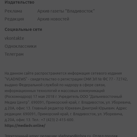
Издательство
Реклама
Архив газеты "Владивосток"
Редакция
Архив новостей
Социальные сети
vkontakte
Одноклассники
Телеграм
На данном сайте распространяется информация сетевого издания
"VLADNEWS" - свидетельство о регистрации СМИ ЭЛ № ФС 77 - 72742,
выдано Федеральной службой по надзору в сфере связи,
информационных технологий и массовых коммуникаций
(Роскомнадзор) 17 мая 2018 г. Учредитель ООО "Дальневосточный
Медиа Центр". 690091, Приморский край, г. Владивосток, ул. Уборевича,
д.20А, офис 13. Главный редактор Юркевич Дмитрий Юрьевич. Адрес
редакции: 690091, Приморский край, г. Владивосток, ул. Уборевича,
д.20А, офис 13. Тел.: +7 (423) 2-415-600.
https://mediadv.online/
Электронный адрес редакции: vladnews@inbox.ru. Отдел продаж