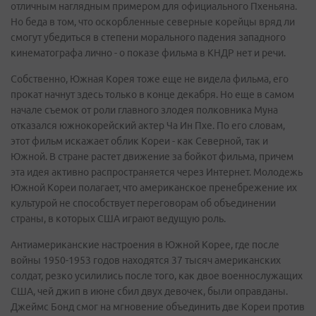
отличным наглядным примером для официального Пхеньяна.
Но беда в том, что оскорбленные северные корейцы вряд ли
смогут убедиться в степени морального падения западного
кинематографа лично - о показе фильма в КНДР нет и речи.
Собственно, Южная Корея тоже еще не видела фильма, его
прокат начнут здесь только в конце декабря. Но еще в самом
начале съемок от роли главного злодея полковника Муна
отказался южнокорейский актер Ча Ин Пхе. По его словам,
этот фильм искажает облик Кореи - как Северной, так и
Южной. В стране растет движение за бойкот фильма, причем
эта идея активно распространяется через Интернет. Молодежь
Южной Кореи полагает, что американское пренебрежение их
культурой не способствует переговорам об объединении
страны, в которых США играют ведущую роль.
Антиамериканские настроения в Южной Корее, где после
войны 1950-1953 годов находятся 37 тысяч американских
солдат, резко усилились после того, как двое военнослужащих
США, чей джип в июне сбил двух девочек, были оправданы.
Джеймс Бонд смог на мгновение объединить две Кореи против