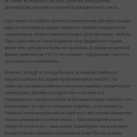
источник всемирного распространения извращений,
дегенерации, насилия и порочного декадентского секса.
Сеул также оскорблен эротическими вкусами Джеймса Бонда -
едва ли не впервые южане заявили о полной солидарности с
северянами в области кинематографа. Действительно, любовь
Пирса Броснана и Хэлли Берри на полу буддийского храма
иначе чем «декадентством» не назовешь. В западном прокате
фильм помечен как PG-13, что означает содержание «мягкого
сексуального компонента».
Конечно, у КНДР есть куда больше оснований требовать
запрета проката последних приключений агента 007. По
замыслу сценариста именно северные корейцы предательски
захватывают Джеймса Бонда в плен и пытают его.
Официальные распространители фильма в Корее отвечают, что
кинозлодеи - не просто северные корейцы, а экстремисты.
Главный северокорейский негодяй восстает против намерения
своего режима вести переговоры с Южной Кореей и хочет
попросту стереть ее с лица земли. Характерно, что антагонист
Бонда получил западное образование и мог бы послужить