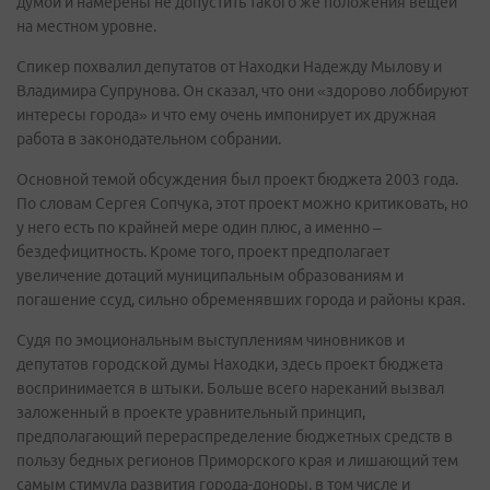
думой и намерены не допустить такого же положения вещей
на местном уровне.
Спикер похвалил депутатов от Находки Надежду Мылову и
Владимира Супрунова. Он сказал, что они «здорово лоббируют
интересы города» и что ему очень импонирует их дружная
работа в законодательном собрании.
Основной темой обсуждения был проект бюджета 2003 года.
По словам Сергея Сопчука, этот проект можно критиковать, но
у него есть по крайней мере один плюс, а именно –
бездефицитность. Кроме того, проект предполагает
увеличение дотаций муниципальным образованиям и
погашение ссуд, сильно обременявших города и районы края.
Судя по эмоциональным выступлениям чиновников и
депутатов городской думы Находки, здесь проект бюджета
воспринимается в штыки. Больше всего нареканий вызвал
заложенный в проекте уравнительный принцип,
предполагающий перераспределение бюджетных средств в
пользу бедных регионов Приморского края и лишающий тем
самым стимула развития города-доноры, в том числе и