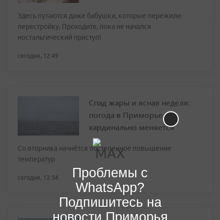
Здесь путаются даже бабушки, которые пережили
перестройку. Проходите, пока не начался
ностальгический приступ!
сегодня, 12:49
Спад жары и ясная неделя:
погода в Приморье
кардинально меняется
Со вторника начнётся постепенное повышение
температур
Проблемы с
сегодня, 12:34
WhatsApp?
Подпишитесь на
новости Приморья