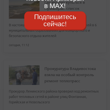
Где можно купаться в
в MAX!
Приморье: список
разрешенных пляжей
Подпишитесь
сейчас!
В настоящее время в крае оборудовано 19 пляжей в 6
муниципальных образованиях для комфортного и
безопасного отдыха жителей
сегодня, 11:12
Прокуратура Владивостока
взяла на особый контроль
ремонт теплотрасс
Прокурор Ленинского района проверил ход ремонтных
работ тепловых сетей в районе улиц Фонтанная,
Горийская и Невельского