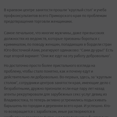
В краевом центре занятости прошли “круглый стол” и учеба
профконсультантов всего Приморского края по проблемам
предотвращения торговли женщинами.
Самое печальное, что многие мужчины, даже при высоких
должностях из ведомств, которые призваны бороться с
криминалом, по поводу женщин, попадающих в бордели стран
Юго-Восточной Азии, реагируют одинаково: “Сами ду-уры!” Есть
еще второй вариант: “Они же едут на эту работу добровольно”.
Но достаточно просто более пристального взгляда на
проблему, чтобы стало понятно, как и почему едут и
действительно ли добровольно. Во-первых, здесь, за “круглым
столом”, сотрудники центров занятости края, имеющие дело с
безработными, дружно признали: если еще пару лет назад
агенты рекрутировали для зарубежных секс-услуг девиц из
Владивостока, то теперь активно устремились подыскивать
барышень по городам и деревням всего края. И успешно. Кто-
то возвращается с заработком, иные растворяются в