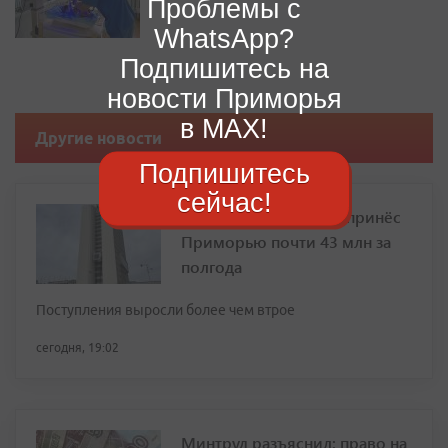
Проблемы с
WhatsApp?
Подпишитесь на
новости Приморья
в MAX!
Другие новости
Подпишитесь
сейчас!
Туристический налог принёс
Приморью почти 43 млн за
полгода
Поступления выросли более чем втрое
сегодня, 19:02
Минтруд разъяснил: право на