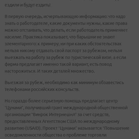
ездили и будут ездить!
В первую очередь, исчерпывающую информацию: что надо
знать о работодателе, какие документы нужны, какие права
можно отстаивать, что делать, если работодатель применяет
насилие. Практика показывает, что барышни не знают
элементарного: к примеру, ни при каких обстоятельствах
нельзя никому отдавать свой паспорт за рубежом, нельзя
выезжать на работу за рубеж по туристической визе, а если
фирма предлагает именно такой вариант, есть повод
насторожиться. И таких деталей множество.
Выезжая за рубеж, необходимо как минимум обзавестись
телефонами российских консульств.
Но гораздо более серьезную помощь предлагает центр
“Цунами”, получивший грант международной общественной
организации “Винрок Интернешнл” за счет средств,
предоставленных Агентством США по международному
развитию (USAID). Проект “Цунами” называется “Повышение
осведомленности общества о проблеме торговли