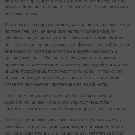
необъятных просторах Китая, и родители тщетно бьются в их
поисках. Явление это стало массовым, хотя в статистике никак
не отраженным.
Во-вторых, анализируя проблему и составляя психологический
портрет девушек, решившихся на такого рода работу за
рубежом, специалисты центров занятости не могли обойтись
без понятий: доверчивые, глупые, инфантильные, любопытные
авантюристки, желающие бегства в другую реальность и
красивую жизнь...… Но при этом, будучи объективными,
признавали: сотни женщин толкают на секс-заработки жуткая
нищета, безработица, беспросветность, когда нет толкового
образования и денег на него, нет перспектив, стремлений...…
Разве это не серьезная претензия еще и к обществу?
По данным специалистов, финансовый оборот в сфере
торговли женщинами в мире приобретает масштабы,
сравнимые с криминальным оборотом оружия и наркотиков.
Что могут предложить для спасения потенциальных жертв
службы занятости и другие организации, преимущественно
женские общественные? В конце концов, работать за рубеж