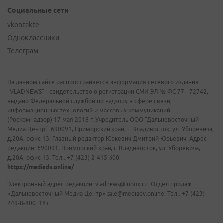
Социальные сети
vkontakte
Одноклассники
Телеграм
На данном сайте распространяется информация сетевого издания
"VLADNEWS" - свидетельство о регистрации СМИ ЭЛ № ФС 77 - 72742,
выдано Федеральной службой по надзору в сфере связи,
информационных технологий и массовых коммуникаций
(Роскомнадзор) 17 мая 2018 г. Учредитель ООО "Дальневосточный
Медиа Центр". 690091, Приморский край, г. Владивосток, ул. Уборевича,
д.20А, офис 13. Главный редактор Юркевич Дмитрий Юрьевич. Адрес
редакции: 690091, Приморский край, г. Владивосток, ул. Уборевича,
д.20А, офис 13. Тел.: +7 (423) 2-415-600.
https://mediadv.online/
Электронный адрес редакции: vladnews@inbox.ru. Отдел продаж
«Дальневосточный Медиа Центр» sale@mediadv.online. Тел.: +7 (423)
249-8-800. 18+