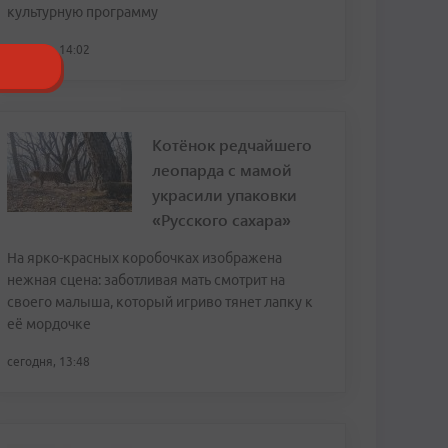
культурную программу
сегодня, 14:02
Котёнок редчайшего
леопарда с мамой
украсили упаковки
«Русского сахара»
На ярко-красных коробочках изображена
нежная сцена: заботливая мать смотрит на
своего малыша, который игриво тянет лапку к
её мордочке
сегодня, 13:48