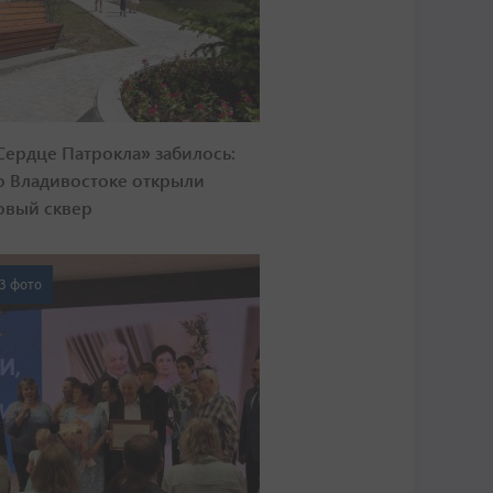
Сердце Патрокла» забилось:
о Владивостоке открыли
овый сквер
3 фото