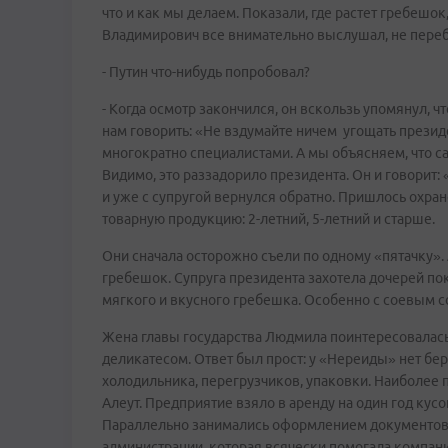
что и как мы делаем. Показали, где растет гребешо
Владимирович все внимательно выслушал, не переб
- Путин что-нибудь попробовал?
- Когда осмотр закончился, он вскользь упомянул, 
нам говорить: «Не вздумайте ничем угощать презид
многократно специалистами. А мы объясняем, что са
Видимо, это раззадорило президента. Он и говорит:
и уже с супругой вернулся обратно. Пришлось охр
товарную продукцию: 2-летний, 5-летний и старше.
Они сначала осторожно съели по одному «пятачку».
гребешок. Супруга президента захотела дочерей пок
мягкого и вкусного гребешка. Особенно с соевым с
Жена главы государства Людмила поинтересовалась,
деликатесом. Ответ был прост: у «Нереиды» нет бе
холодильника, перегрузчиков, упаковки. Наиболее 
Алеут. Предприятие взяло в аренду на один год кус
Параллельно занимались оформлением документов н
администрации, которая всячески помогала компан