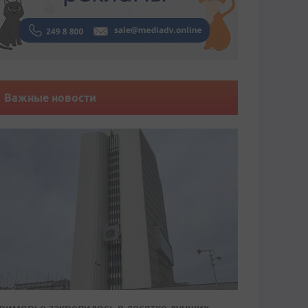
Важные новости
риморье закрепилось в десятке лучших