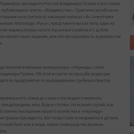
 Приморье президента России Владимира Путина и его семьи
о публикациям газеты «Владивосток». Практически обо всех
которыми он встретился) накануне написал «В»: пикетчики
кипаж теплохода «Русь», представительская яхта, один из
е марикультуры на юге Хасанского района и т. д. Или
 читают наше издание, или это прозорливость журналистов
а.
одственной компании аквакультуры «Нереида» стало
адимира Путина. Об этой встрече по просьбе редакции
водитель предприятия по выращиванию гребешка Виктор
мировича и его семьи до самого последнего момента.
редупредили, мол, будьте готовы. На всякий случай, как
собственно посещения нашего хозяйства в «Нереиду»
страции президента. Вот тогда стали оговариваться детали:
еговой базе или в море, какие плавсредства должны
ать.
П