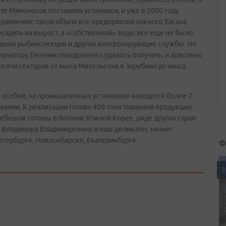
хте Миноносок поставили установки, и уже в 2000 году
сравнения: такой объем все предприятия южного Хасана
есадить на вырост, а «собственной» воды все еще не было.
ердили рыбинспекция и другие контролирующие службы. Но
рнатору Евгению Наздратенко удалось получить, и довольно
тысячи гектаров от мыса Михельсона в Зарубино до мыса
 особей, на промышленных установках находится более 7
ании. К реализации готово 400 тонн товарной продукции,
ебешок готовы в Японии, Южной Корее, ряде других стран
е Владимира Владимировича и наш деликатес начнет
етербурге, Новосибирске, Екатеринбурге.
Ф
2