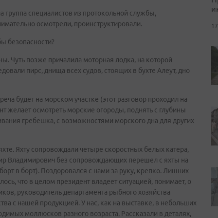
и
шла группа специалистов из протокольной службы,
нимательно осмотрели, проинструктировали.
17
бы безопасности?
ны. Чуть позже причалила моторная лодка, на которой
довали пирс, днища всех судов, стоящих в бухте Алеут, дно
реча будет на морском участке (этот разговор проходил на
дент желает осмотреть морские огороды, поднять с глубины
ивания гребешка, с возможностями морского дна для других
хте. Яхту сопровождали четыре скоростных белых катера,
мир Владимирович без сопровождающих перешел с яхты на
рт в борт). Поздоровался с нами за руку, крепко. Лишних
ось, что в целом президент владеет ситуацией, понимает, о
иков, руководитель департамента рыбного хозяйства
тва с нашей продукцией. У нас, как на выставке, в небольших
одимых моллюсков разного возраста. Рассказали в деталях,