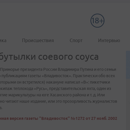
ика
Происшествия
Спорт
Интервью
бутылки соевого соуса
 Приморье президента России Владимира Путина и его семьи
о публикациям газеты «Владивосток». Практически обо всех
которыми он встретился) накануне написал «В»: пикетчики
кипаж теплохода «Русь», представительская яхта, один из
е марикультуры на юге Хасанского района и т. д. Или
 читают наше издание, или это прозорливость журналистов
а.
ная версия газеты "Владивосток" №1272 от 27 нояб. 2002