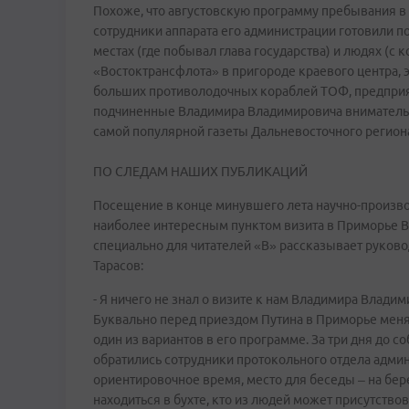
Похоже, что августовскую программу пребывания в
сотрудники аппарата его администрации готовили п
местах (где побывал глава государства) и людях (с 
«Востоктрансфлота» в пригороде краевого центра, э
больших противолодочных кораблей ТОФ, предприяти
подчиненные Владимира Владимировича внимательно
самой популярной газеты Дальневосточного регион
ПО СЛЕДАМ НАШИХ ПУБЛИКАЦИЙ
Посещение в конце минувшего лета научно-произв
наиболее интересным пунктом визита в Приморье Вл
специально для читателей «В» рассказывает руко
Тарасов:
- Я ничего не знал о визите к нам Владимира Влади
Буквально перед приездом Путина в Приморье меня п
один из вариантов в его программе. За три дня до 
обратились сотрудники протокольного отдела админи
ориентировочное время, место для беседы – на бер
находиться в бухте, кто из людей может присутствов