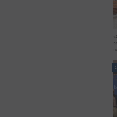
«
в
н
2