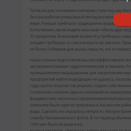
Толчком для основания компании стали ноу-хау Инс
был разработан уникальный метод воспроизводства
мире. Раньше гребешок традиционно выращивали на 
Естественно, происходила массовая гибель двуство
35 процентов. В молодом возрасте у гребешка слиш
поедает гребешок от совсем юного до зрелого. Про
не было. Собирали для рынка лишь то, что оставалос
Наши ученые подготовили высокоэффективную техн
экспериментальная гидротехническая установка. Р
промышленное выращивание для закрепления научн
предприятий найти подходящее не удалось, поскол
году группа энтузиастов решила создать собственн
Согласилась помочь одна из компаний по аквакульту
Владивостоке несколько предпринимателей рискнуло
компания была зарегистрирована в Хасанском район
воды. Сделать это оказалось непросто. На пути про
служба Тихоокеанского флота. В тот период обычна
(100 уже было из ряда вон)
водных гектаров. «Нереида» запросила сразу 16 ты