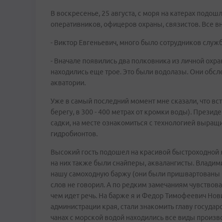
В воскресенье, 25 августа, с моря на катерах подо
оперативников, офицеров охраны, связистов. Все в
- Виктор Евгеньевич, много было сотрудников служ
- Вначале появились два полковника из личной охра
находились еще трое. Это были водолазы. Они обсле
акватории.
Уже в самый последний момент мне сказали, что вст
берегу, в 300 - 400 метрах от кромки воды). Прези
садки, на месте ознакомиться с технологией выращ
гидробионтов.
Высокий гость подошел на красивой быстроходной я
на них также были снайперы, аквалангисты. Влади
нашу самоходную баржу (они были пришвартованы бо
слов не говорил. А по редким замечаниям чувствовал
чем идет речь. На барже я и Федор Тимофеевич Нов
администрации края, стали знакомить главу государс
чанах с морской водой находились все виды произв