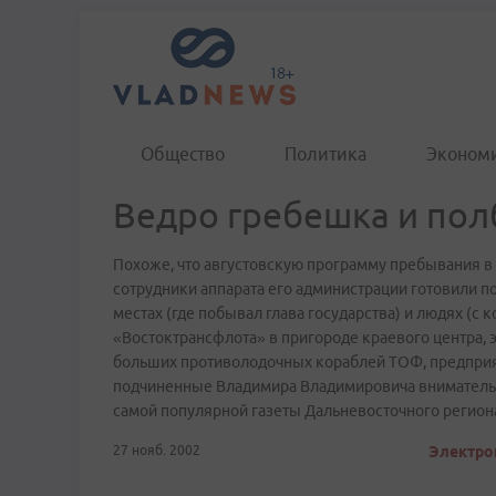
Общество
Политика
Эконом
Ведро гребешка и пол
Похоже, что августовскую программу пребывания в
сотрудники аппарата его администрации готовили п
местах (где побывал глава государства) и людях (с 
«Востоктрансфлота» в пригороде краевого центра, э
больших противолодочных кораблей ТОФ, предприяти
подчиненные Владимира Владимировича внимательно
самой популярной газеты Дальневосточного регион
27 нояб. 2002
Электрон