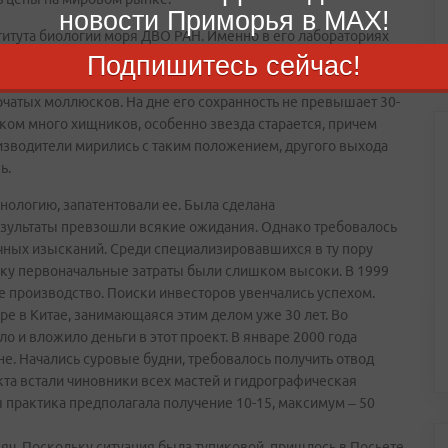
новости Приморья в MAX!
титута биологии моря ДВО РАН. Именно в его лабораториях
 гребешка приморского. Подобной технологии нет нигде в
Подпишитесь сейчас!
дне, молодь в возрасте одного года рассыпалась с сеток.
рчатых моллюсков. На дне его сохранность не превышает 30-
ком много хищников, особенно звезда старается, причем
изводители мирились с таким положением, другого выхода
ь.
ологию, запатентовали ее. Была сделана
езультаты превзошли всякие ожидания. Однако требовалось
ых изысканий. Среди специализировавшихся в ту пору
ьку первоначальные затраты были слишком высоки. В 1999
ое производство. Поиски инвесторов увенчались успехом.
ре в Китае, занимающаяся этим делом уже 30 лет. Во
 и вложило деньги в этот проект. В январе 2000 года
е. Начались суровые будни, требовалось получить отвод
екта встали чиновники всех мастей и гидрографическая
я практика предполагала получение 10-15, максимум – 50
сяч. Поскольку ситуация была тупиковой, пришлось в Посьете