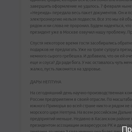
завершить оформление не удалось. 7 февраля нын
«Нереида» передала весь пакет документов. Он и п
электроэнергию нельзя подвести. Все это мы ей об
рядом и ни слова не проронил. Будем надеяться, чт
президент уже в Москве озвучил нашу проблему. При
Спустя некоторое время гости засобирались обратно
подарков не предлагать. Уже на трапе супруга през
немного сырого гребешка. И добавила, что он ей оч
еще и соуса? Да ради бога. У нас оставалось чуть ме
жалко, пусть лакомятся на здоровье.
ДАРЫ НЕПТУНА
На сегодняшний день научно-производственная ко
России предприятием в своей отрасли. По масштаб
южного Приморья во всей стране никто и рядом не с
морского царя Нептуна. На всем российском Дальн
предприятий меньше. Недавно в Хасанском районе 
президентом ассоциации акваресурсов РК и дала о
Пр
темпами, то через 3 года именно она будет диктова