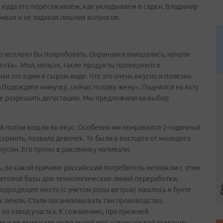
к, куда его пересаживаем, как укладываем в садки. Владимир
ивая и не задавая лишних вопросов.
что неплохо бы попробовать. Охранники вмешались, начали
ента». Мол, нельзя, такие продукты проверяются
ми это едим в сыром виде. Что это очень вкусно и полезно.
 «Подождите минутку, сейчас позову жену». Поднялся на яхту
ане разрешить дегустацию. Мы предложили на выбор
 А потом вошли во вкус. Особенно им понравился 2-годичный
ормить, позвала девочек. Те были в восторге от молодого
оусом. Его прямо в раковинку наливали.
 по какой причине российский потребитель незнаком с этим
реговой базы для технологических линий переработки,
подходящее место (с учетом розы ветров) нашлось в бухте
ок земли. Стали организовывать там производство.
а отвод участка. К сожалению, при прежней
ии и не вымогала долю акций или «спонсорской помощи»,