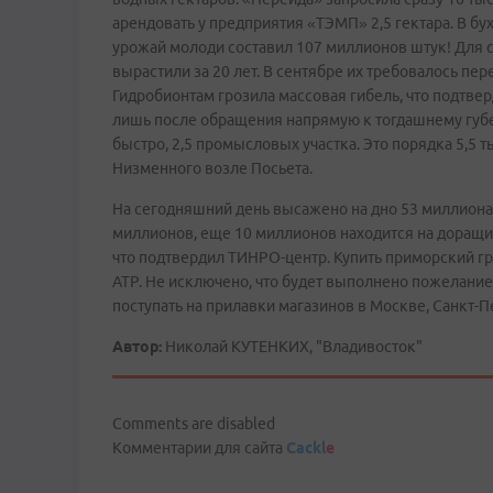
арендовать у предприятия «ТЭМП» 2,5 гектара. В бу
урожай молоди составил 107 миллионов штук! Для 
вырастили за 20 лет. В сентябре их требовалось пер
Гидробионтам грозила массовая гибель, что подтв
лишь после обращения напрямую к тогдашнему губе
быстро, 2,5 промысловых участка. Это порядка 5,5 
Низменного возле Посьета.
На сегодняшний день высажено на дно 53 миллиона
миллионов, еще 10 миллионов находится на доращив
что подтвердил ТИНРО-центр. Купить приморский гр
АТР. Не исключено, что будет выполнено пожелани
поступать на прилавки магазинов в Москве, Санкт-П
Автор:
Николай КУТЕНКИХ, "Владивосток"
Comments are disabled
Комментарии для сайта
Cackl
e