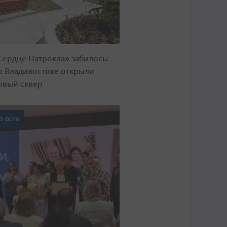
Сердце Патрокла» забилось:
о Владивостоке открыли
овый сквер
3 фото