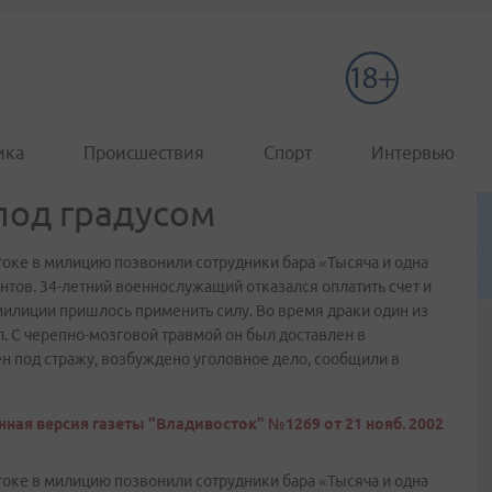
ика
Происшествия
Спорт
Интервью
под градусом
стоке в милицию позвонили сотрудники бара «Тысяча и одна
нтов. 34-летний военнослужащий отказался оплатить счет и
илиции пришлось применить силу. Во время драки один из
л. С черепно-мозговой травмой он был доставлен в
 под стражу, возбуждено уголовное дело, сообщили в
ная версия газеты "Владивосток" №1269 от 21 нояб. 2002
стоке в милицию позвонили сотрудники бара «Тысяча и одна