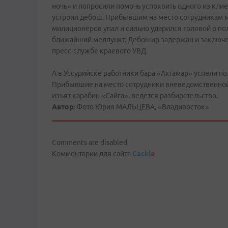
ночь» и попросили помочь успокоить одного из клие
устроил дебош. Прибывшим на место сотрудникам м
милиционеров упал и сильно ударился головой о по
ближайший медпункт. Дебошир задержан и заключен
пресс-службе краевого УВД.
А в Уссурийске работники бара «Ахтамар» успели п
Прибывшие на место сотрудники вневедомственной 
изъят карабин «Сайга», ведется разбирательство.
Автор:
Фото Юрия МАЛЬЦЕВА, «Владивосток»
Comments are disabled
Комментарии для сайта
Cackl
e