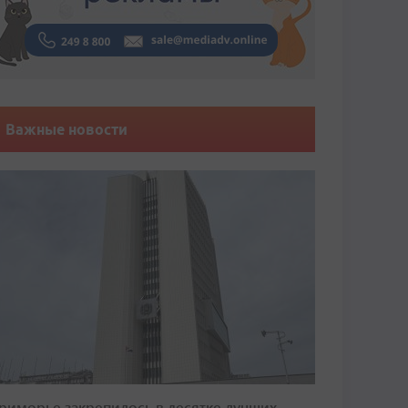
Важные новости
риморье закрепилось в десятке лучших