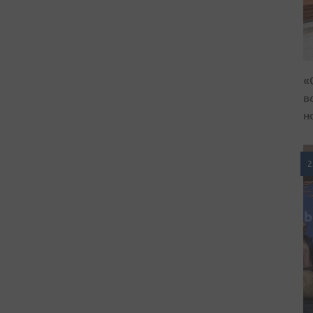
«
в
н
2