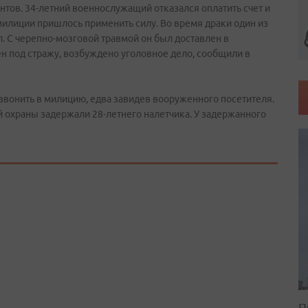
нтов. 34-летний военнослужащий отказался оплатить счет и
илиции пришлось применить силу. Во время драки один из
л. С черепно-мозговой травмой он был доставлен в
 под стражу, возбуждено уголовное дело, сообщили в
озвонить в милицию, едва завидев вооруженного посетителя.
охраны задержали 28-летнего налетчика. У задержанного
П