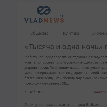
Общество
Политика
Эконом
«Тысяча и одна ночь» 
Любит у нас народ веселиться от души. Во Владиво
ночь» и попросили помочь успокоить одного из клие
устроил дебош. Прибывшим на место сотрудникам м
милиционеров упал и сильно ударился головой о по
ближайший медпункт. Дебошир задержан и заключен
пресс-службе краевого УВД.
21 нояб. 2002
Электрон
Любит у нас народ веселиться от души. Во Владиво