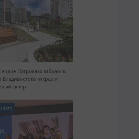
Сердце Патрокла» забилось:
о Владивостоке открыли
овый сквер
3 фото