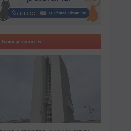
Важные новости
риморье закрепилось в десятке лучших