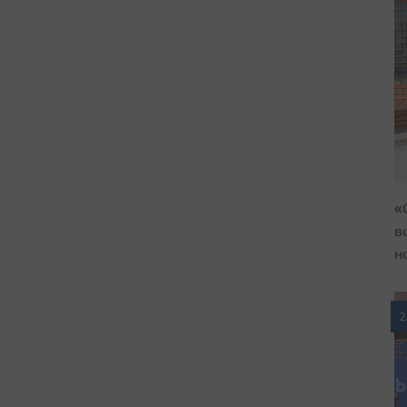
«
в
н
2