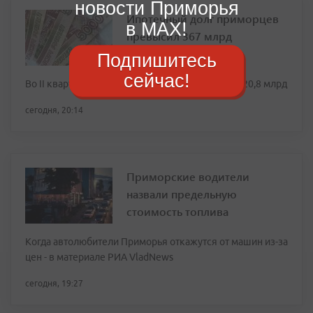
новости Приморья
Ипотечный долг приморцев
в MAX!
превысил 367 млрд
Подпишитесь
сейчас!
Во II квартале в крае выдали 4,1 тыс. ипотек на 20,8 млрд
сегодня, 20:14
Приморские водители
назвали предельную
стоимость топлива
Когда автолюбители Приморья откажутся от машин из-за
цен - в материале РИА VladNews
сегодня, 19:27