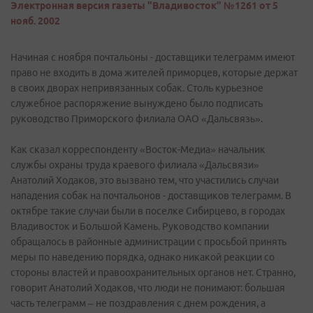
Электронная версия газеты "Владивосток" №1261 от 5
нояб. 2002
Начиная с ноября почтальоны - доставщики телеграмм имеют
право не входить в дома жителей приморцев, которые держат
в своих дворах непривязанных собак. Столь курьезное
служебное распоряжение вынуждено было подписать
руководство Приморского филиала ОАО «Дальсвязь».
Как сказал корреспонденту «Восток-Медиа» начальник
службы охраны труда краевого филиала «Дальсвязи»
Анатолий Ходаков, это вызвано тем, что участились случаи
нападения собак на почтальонов - доставщиков телеграмм. В
октябре такие случаи были в поселке Сибирцево, в городах
Владивосток и Большой Камень. Руководство компании
обращалось в районные администрации с просьбой принять
меры по наведению порядка, однако никакой реакции со
стороны властей и правоохранительных органов нет. Странно,
говорит Анатолий Ходаков, что люди не понимают: большая
часть телеграмм – не поздравления с днем рождения, а