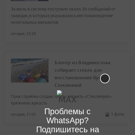
За июль в систему поступило около 30 сообщений от
граждан, в которых указывалось местонахождение
нелегальных мигрантов
сегодня, 22:29
Блогер из Владивостока
собирает стекло для
восстановления бухты
Стеклянной
Пункт приёма создан, чтобы вернуть «Стеклянухе»
прежнюю яркость
Проблемы с
1 фото
сегодня, 21:03
WhatsApp?
Подпишитесь на