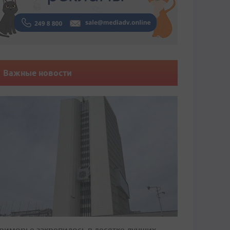
Важные новости
риморье закрепилось в десятке лучших