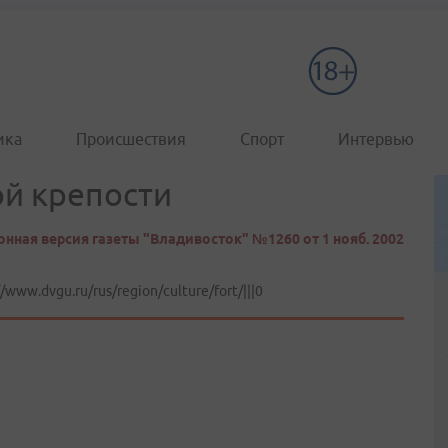
ика
Происшествия
Спорт
Интервью
й крепости
нная версия газеты "Владивосток" №1260 от 1 нояб. 2002
//www.dvgu.ru/rus/region/culture/fort/|||0