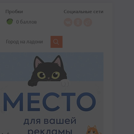
Пробки
Социальные сети
0 баллов
Город на ладони