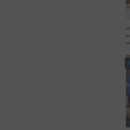
«
в
н
2