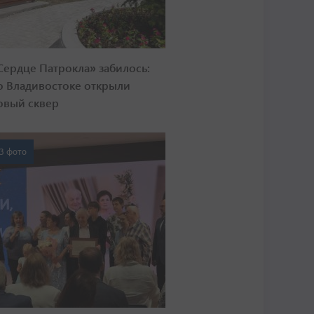
Сердце Патрокла» забилось:
о Владивостоке открыли
овый сквер
3 фото