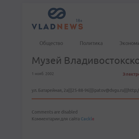
Общество
Политика
Эконом
Музей Владивостокско
1 нояб. 2002
Электро
ул. Батарейная, 2а|||25-88-96|||ipatov@dvgu.ru|||http:
Comments are disabled
Комментарии для сайта
Cackl
e