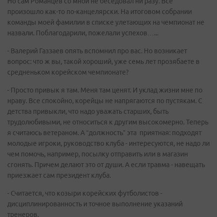
Но сам Романцев со мной не беседовал ни разу. Все
произошло как-то по-канцелярски. На итоговом собрании
команды моей фамилии в списке улетающих на чемпионат не
назвали. Поблагодарили, пожелали успехов…...
- Валерий Газзаев опять вспомнил про вас. Но возникает
вопрос: что ж вы, такой хороший, уже семь лет прозябаете в
средненьком корейском чемпионате?
- Просто привык я там. Меня там ценят. И уклад жизни мне по
нраву. Все спокойно, корейцы не напрягаются по пустякам. С
детства привыкли, что надо уважать старших, быть
трудолюбивыми, не относиться к другим высокомерно. Теперь
я считаюсь ветераном. А “должность” эта приятная: подходят
молодые игроки, руководство клуба - интересуются, не надо ли
чем помочь, например, посылку отправить или в магазин
сгонять. Причем делают это от души. А если травма - навещать
приезжает сам президент клуба.
- Считается, что козыри корейских футболистов -
дисциплинированность и точное выполнение указаний
тренеров.