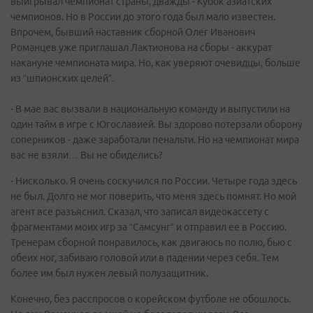
выигрывал чемпионат страны, дважды - Кубок азиатских
чемпионов. Но в России до этого года был мало известен.
Впрочем, бывший наставник сборной Олег Иванович
Романцев уже приглашал Лактионова на сборы - аккурат
накануне чемпионата мира. Но, как уверяют очевидцы, больше
из “шпионских целей”.
- В мае вас вызвали в национальную команду и выпустили на
один тайм в игре с Югославией. Вы здорово потерзали оборону
соперников - даже заработали пенальти. Но на чемпионат мира
вас не взяли… Вы не обиделись?
- Нисколько. Я очень соскучился по России. Четыре года здесь
не был. Долго не мог поверить, что меня здесь помнят. Но мой
агент все разъяснил. Сказал, что записал видеокассету с
фрагментами моих игр за “Самсунг” и отправил ее в Россию.
Тренерам сборной понравилось, как двигаюсь по полю, бью с
обеих ног, забиваю головой или в падении через себя. Тем
более им был нужен левый полузащитник.
Конечно, без расспросов о корейском футболе не обошлось.