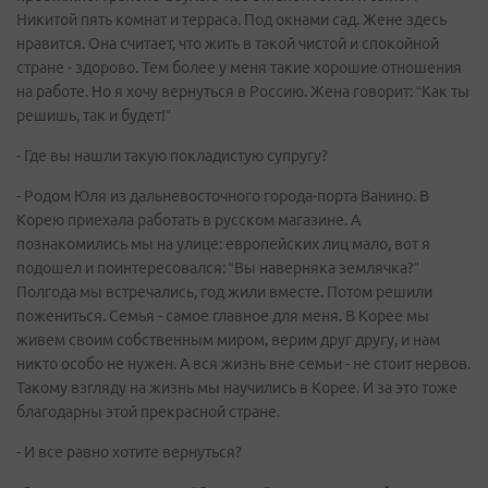
Никитой пять комнат и терраса. Под окнами сад. Жене здесь
нравится. Она считает, что жить в такой чистой и спокойной
стране - здорово. Тем более у меня такие хорошие отношения
на работе. Но я хочу вернуться в Россию. Жена говорит: “Как ты
решишь, так и будет!”
- Где вы нашли такую покладистую супругу?
- Родом Юля из дальневосточного города-порта Ванино. В
Корею приехала работать в русском магазине. А
познакомились мы на улице: европейских лиц мало, вот я
подошел и поинтересовался: “Вы наверняка землячка?”
Полгода мы встречались, год жили вместе. Потом решили
пожениться. Семья - самое главное для меня. В Корее мы
живем своим собственным миром, верим друг другу, и нам
никто особо не нужен. А вся жизнь вне семьи - не стоит нервов.
Такому взгляду на жизнь мы научились в Корее. И за это тоже
благодарны этой прекрасной стране.
- И все равно хотите вернуться?