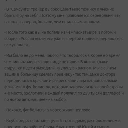
- В “Самсунге” тренер высоко ценит мою технику и умение
брать игру на себя. Поэтому мне позволяется своевольничать
на поле, наверно, больше, чем остальным игрокам.
- После того как вы не попали на чемпионат мира, а потом и
сборная России вылетела уже на первой стадии, наверняка вас
все утешали…
- Им было не до меня. Такого, что творилось в Корее во время
чемпионата мира, я еще нигде не видел. В дни игр даже
старушки и дети выходили на улицу в красном. Мы с сыном
зашли в больницу сделать прививку - так там даже доктора
переоделись в красное и разрисовали лица национальными
флагами! А футболистов, которые завоевали для своей страны
4-е место, озолотили: каждый получил по 250 тысяч долларов и
по новой автомашине - на выбор.
- Похоже, футболисты в Корее живут неплохо.
- Клуб предоставил мне целый этаж в доме, расположенном в
престижном районе Сеула. У нас с женой Юлей и сыном