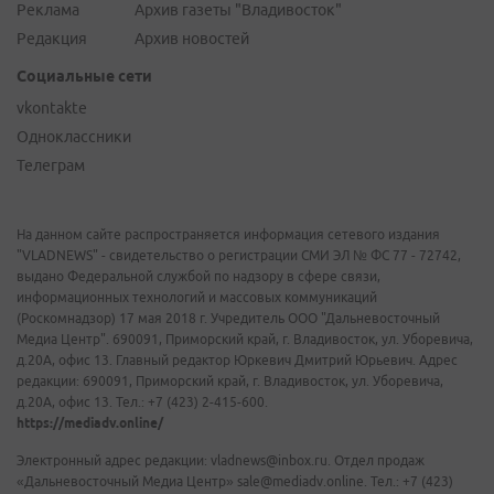
Реклама
Архив газеты "Владивосток"
Редакция
Архив новостей
Социальные сети
vkontakte
Одноклассники
Телеграм
На данном сайте распространяется информация сетевого издания
"VLADNEWS" - свидетельство о регистрации СМИ ЭЛ № ФС 77 - 72742,
выдано Федеральной службой по надзору в сфере связи,
информационных технологий и массовых коммуникаций
(Роскомнадзор) 17 мая 2018 г. Учредитель ООО "Дальневосточный
Медиа Центр". 690091, Приморский край, г. Владивосток, ул. Уборевича,
д.20А, офис 13. Главный редактор Юркевич Дмитрий Юрьевич. Адрес
редакции: 690091, Приморский край, г. Владивосток, ул. Уборевича,
д.20А, офис 13. Тел.: +7 (423) 2-415-600.
https://mediadv.online/
Электронный адрес редакции: vladnews@inbox.ru. Отдел продаж
«Дальневосточный Медиа Центр» sale@mediadv.online. Тел.: +7 (423)