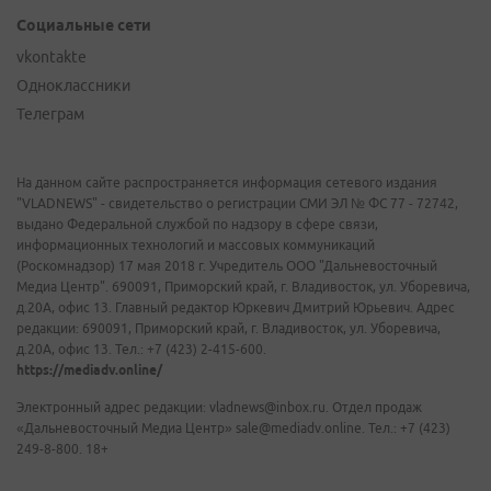
Социальные сети
vkontakte
Одноклассники
Телеграм
На данном сайте распространяется информация сетевого издания
"VLADNEWS" - свидетельство о регистрации СМИ ЭЛ № ФС 77 - 72742,
выдано Федеральной службой по надзору в сфере связи,
информационных технологий и массовых коммуникаций
(Роскомнадзор) 17 мая 2018 г. Учредитель ООО "Дальневосточный
Медиа Центр". 690091, Приморский край, г. Владивосток, ул. Уборевича,
д.20А, офис 13. Главный редактор Юркевич Дмитрий Юрьевич. Адрес
редакции: 690091, Приморский край, г. Владивосток, ул. Уборевича,
д.20А, офис 13. Тел.: +7 (423) 2-415-600.
https://mediadv.online/
Электронный адрес редакции: vladnews@inbox.ru. Отдел продаж
«Дальневосточный Медиа Центр» sale@mediadv.online. Тел.: +7 (423)
249-8-800. 18+