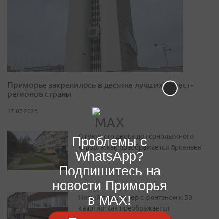
Приморье закрепилось в десятке лучших инвест-
регионов страны
17.07.2026
От уютного двора до горнолыжного
Проблемы с
курорта: как преображается Арсеньев
WhatsApp?
Подпишитесь на
новости Приморья
в MAX!
Новый парк, сквер с фонтаном и 50
квартир: как преображается