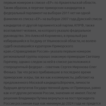
первым номером в списке «ЕР» по Архангельской области.
Таким образом, в перечне приморских кандидатов в
федеральный парламент на выборах-2011 нет ни одной
фамилии из списка «ЕР» на выборах 2007 года.
Думский список
кандидатов от другой парламентской партии, КПРФ, также
возглавляет человек, на которого указало федеральное
руководство. Это Алексей Корниенко, в прошлый раз
избиравшийся в Госдуму от Ульяновской области, но волею
судеб оказавшийся куратором Приморского
края.«Справедливая Россия» указала первым номером
региональной группы хорошо знакомую приморцам Светлану
Горячеву, однако следом за ней в списке расположился
стопроцентный федерал – советник Сергея Миронова Олег
Фенько. Так что резко прибавившие в последнее время
приморские эсеры, так же как и коммунисты, работают на
предложенного Москвой кандидата.Впрочем, личности
будущих депутатов Государственной думы от Приморья, равно
как и от других регионов России, значения не имеют. После
решения Владимира Путина вернуться на пост президента
России россиянам еще как минимум до 2024 года не придется