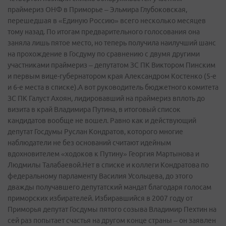
праймериз ОНФ в Приморье – Эльмира Глубоковская,
перешедшая в «Единую Россию» всего несколько месяцев
тому назад. По итогам предварительного голосования она
заняла лишь пятое место, но теперь получила наилучший шанс
на прохождение в Госдуму по сравнению с двумя другими
участниками праймериз – депутатом ЗС ПК Виктором Пинским
и первым вице-губернатором края Александром Костенко (5-е
и 6-е места в списке).А вот руководитель бюджетного комитета
ЗС ПК Галуст Ахоян, лидировавший на праймериз вплоть до
визита в край Владимира Путина, в итоговый список
кандидатов вообще не вошел. Равно как и действующий
депутат Госдумы Руслан Кондратов, которого многие
наблюдатели не без оснований считают идейным
вдохновителем «ходоков к Путину» Георгия Мартынова и
Людмилы Талабаевой.Нет в списке и коллеги Кондратова по
федеральному парламенту Василия Усольцева, до этого
дважды получавшего депутатский мандат благодаря голосам
приморских избирателей. Избиравшийся в 2007 году от
Приморья депутат Госдумы пятого созыва Владимир Пехтин на
сей раз попытает счастья на другом конце страны – он заявлен