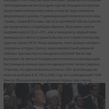
претендующих на места в думе партий, нещадно вычеркнув
представителей местной элиты и вписав туда политиков
федерального уровня. У доминирующей политической силы
страны, «Единой России», места в партийной табели о рангах
распределились следующим образом. Возглавил список
выдвиженцев в ГД от «ЕР», как и ожидалось, первый вице-
премьер российского правительства и по совместительству
куратор строек АТЭС Игорь Шувалов. А вот дальше начались
сюрпризы: вторую строчку занял неизвестный широкой
публике трал-мастер из Находкинской БАМР Вячеслав
Васильев. На третьей позиции расположился командующий
Восточным военным округом адмирал Константин Сиденко.
Отметим, что идея включить в список «ЕР» флотоводца не
нова: на выборах в ЗС ПК в 2006 году экс-командующий ТОФ
Виктор Федоров являлся одним из первых лиц списка.