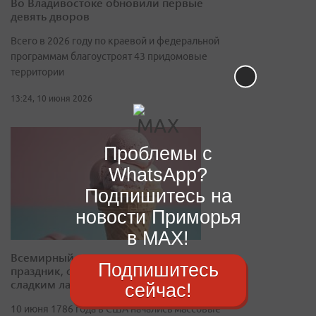
Во Владивостоке обновили первые
девять дворов
Всего в 2026 году по краевой и федеральной
программам благоустроят 43 придомовые
территории
13:24, 10 июня 2026
Проблемы с
WhatsApp?
Подпишитесь на
новости Приморья
в MAX!
Всемирный день мороженого:
Подпишитесь
праздник, объединяющий мир
сладким лакомством
сейчас!
10 июня 1786 года в США начались массовые