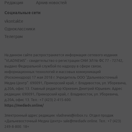
Редакция
Архив новостей
Социальные сети
vkontakte
Одноклассники
Телеграм
На данном сайте распространяется информация сетевого издания
"VLADNEWS" - свидетельство о регистрации СМИ ЭЛ № ФС 77 - 72742,
выдано Федеральной службой по надзору в сфере связи,
информационных технологий и массовых коммуникаций
(Роскомнадзор) 17 мая 2018 г. Учредитель ООО "Дальневосточный
Медиа Центр". 690091, Приморский край, г. Владивосток, ул. Уборевича,
д.20А, офис 13. Главный редактор Юркевич Дмитрий Юрьевич. Адрес
редакции: 690091, Приморский край, г. Владивосток, ул. Уборевича,
д.20А, офис 13. Тел.: +7 (423) 2-415-600.
https://mediadv.online/
Электронный адрес редакции: vladnews@inbox.ru. Отдел продаж
«Дальневосточный Медиа Центр» sale@mediadv.online. Тел.: +7 (423)
249-8-800. 18+