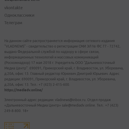
vkontakte
Одноклассники
Телеграм
На данном сайте распространяется информация сетевого издания
"VLADNEWS" - свидетельство о регистрации СМИ ЭЛ № ФС 77 - 72742,
выдано Федеральной службой по надзору в сфере связи,
информационных технологий и массовых коммуникаций
(Роскомнадзор) 17 мая 2018 г. Учредитель ООО "Дальневосточный
Медиа Центр". 690091, Приморский край, г. Владивосток, ул. Уборевича,
д.20А, офис 13. Главный редактор Юркевич Дмитрий Юрьевич. Адрес
редакции: 690091, Приморский край, г. Владивосток, ул. Уборевича,
д.20А, офис 13. Тел.: +7 (423) 2-415-600.
https://mediadv.online/
Электронный адрес редакции: vladnews@inbox.ru. Отдел продаж
«Дальневосточный Медиа Центр» sale@mediadv.online. Тел.: +7 (423)
249-8-800. 18+