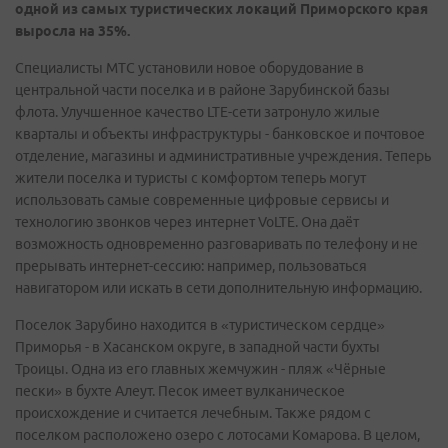
одной из самых туристических локаций Приморского края
выросла
на
35
%
.
Специалисты МТС установили новое оборудование в
центральной части поселка и в районе Зарубинской базы
флота. Улучшенное качество LTE-сети затронуло жилые
кварталы и объекты инфраструктуры - банковское и почтовое
отделение, магазины и административные учреждения. Теперь
жители поселка и туристы с комфортом теперь могут
использовать самые современные цифровые сервисы и
технологию звонков через интернет VoLTE. Она даёт
возможность одновременно разговаривать по телефону и не
прерывать интернет-сессию: например, пользоваться
навигатором или искать в сети дополнительную информацию.
Поселок Зарубино находится в «туристическом сердце»
Приморья - в Хасанском округе, в западной части бухты
Троицы. Одна из его главных жемчужин - пляж «Чёрные
пески» в бухте Алеут. Песок имеет вулканическое
происхождение и считается лечебным. Также рядом с
поселком расположено озеро с лотосами Комарова. В целом,