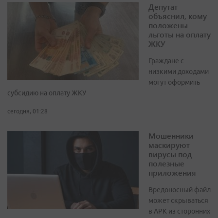
Депутат
объяснил, кому
положены
льготы на оплату
ЖКУ
Граждане с
низкими доходами
могут оформить
субсидию на оплату ЖКУ
сегодня, 01:28
Мошенники
маскируют
вирусы под
полезные
приложения
Вредоносный файл
может скрываться
в APK из сторонних