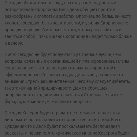
Сегодня обстоятельства будут раз за разом подгонять и
поторапливать Скорпиона. Весь день обещает пройти в
разнообразных хлопотах и заботах. Впрочем, по большей части
хлопоты обещают быть позитивными, и усилия Скорпиона не
пропадут впустую. А вот насчет того, чтобы расслабиться и
заняться собой – такой шанс Скорпиону выпадет только ближе
к вечеру.
Ничто сегодня не будет получаться у Стрельца лучше, чем
вопросы, связанные с организацией и планированием. Планы,
составленные в этот день, будут отличаться простотой и
эффективностью. Сегодня ни одна деталь не ускользнет от
внимания Стрельца! Единственное, чего ему следует избегать,
так это излишней придирчивости. Даже небольшая
небрежность сегодня может вызвать у Стрельца если и не
бурю, то, как минимум, желание поворчать.
Сегодня Козерог будет страдать не столько от недостатка
дипломатичности, сколько от полного ее отсутствия. В его
суждениях то и дело будет проскальзывать беспощадная
резкость. И неважно, что критическое мнение Козерога будет