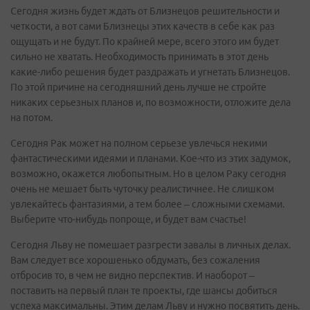
Сегодня жизнь будет ждать от Близнецов решительности и
четкости, а вот сами Близнецы этих качеств в себе как раз
ощущать и не будут. По крайней мере, всего этого им будет
сильно не хватать. Необходимость принимать в этот день
какие-либо решения будет раздражать и угнетать Близнецов.
По этой причине на сегодняшний день лучше не стройте
никаких серьезных планов и, по возможности, отложите дела
на потом.
Сегодня Рак может на полном серьезе увлечься некими
фантастическими идеями и планами. Кое-что из этих задумок,
возможно, окажется любопытным. Но в целом Раку сегодня
очень не мешает быть чуточку реалистичнее. Не слишком
увлекайтесь фантазиями, а тем более – сложными схемами.
Выберите что-нибудь попроще, и будет вам счастье!
Сегодня Льву не помешает разгрести завалы в личных делах.
Вам следует все хорошенько обдумать, без сожаления
отбросив то, в чем не видно перспектив. И наоборот –
поставить на первый план те проекты, где шансы добиться
успеха максимальны. Этим делам Льву и нужно посвятить день.