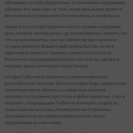
обосновано, а слова убедительны. О самолюбии окружающих
забывать все-таки тоже не стоит, иначе день может пройти в
бесконечных (и совершенно бессмысленных) конфликтах.
Лучше всего сегодня Водолею взяться за давно назревшие
дела, которые откладывались до лучших времен. Считайте, что
эти «лучшие времена» уже наступили! Звезды гороскопа
сегодня склоняют Водолея действовать быстро, четко и
эффективно. Можно, к примеру, наконец-то взяться за
бесконечно откладываемый ремонт или хотя бы сделать в
квартире давно намеченную перестановку.
Сегодня Рыбы могут найти массу применений своим
разнообразным талантам. Дела в этот день будут удаваться им
значительно легче обычного, а найденные решения –
отличаться остроумием, простотой и эффективностью. А вот в
общении с окружающими Рыбам не помешает следить за
своим языком, поскольку последствия их остроумных
замечаний могут доставить неприятности не только
окружающим, но и им самим.