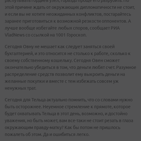
распутывать гордиев узел, гораздо проще его разрубить. По
этой причине ждать от окружающих дипломатичности не стоит,
и если вы не хотите неожиданных конфликтов, постарайтесь
заранее приготовиться к возможной резкости оппонентов. А
лучше вообще избегайте любых споров, сообщает РИА
VladNews со ссылкой на 1001 Гороскоп.
Сегодня Овну не мешает как следует заняться своей
бухгалтерией, и это относится не столько к работе, сколько к
своему собственному кошельку. Сегодня Овен сможет
окончательно убедиться в том, что деньги любят счет. Разумное
распределение средств позволит ему выкроить деньги на
желанные покупки и вместе с тем избежать совсем уж
ненужных трат.
Сегодня для Тельца актуально помнить, что со словами нужно
быть осторожнее. Неуемное стремление к прямоте, которое
будет охватывать Тельца в этот день, возможно, и достойно
уважения, но быть может, вам все-таки не стоит резать в глаза
окружающим правду-матку? Как бы потом не пришлось
пожалеть об этом. Да и ошибиться легко.