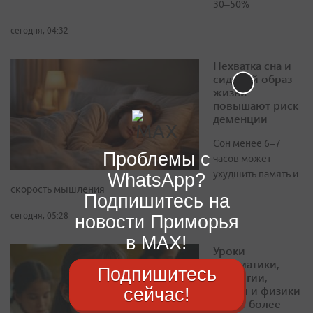
30–50%
сегодня, 04:32
Нехватка сна и
сидячий образ
жизни
повышают риск
деменции
Сон менее 6–7
Проблемы с
часов может
ухудшить память и
WhatsApp?
скорость мышления
Подпишитесь на
сегодня, 05:28
новости Приморья
в MAX!
Уроки
математики,
Подпишитесь
биологии,
химии и физики
сейчас!
станут более