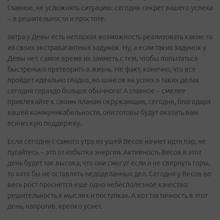
Главное, не усложнять ситуацию: сегодня секрет вашего успеха
– в решительности и простоте.
автра у Девы есть неплохая возможность реализовать какие-то
из своих экстравагантных задумок. Ну, а если таких задумок у
Девы нет, самое время их заиметь с тем, чтобы попытаться
быстренько претворить в жизнь. Не факт, конечно, что все
пройдет идеально гладко, но шансов на успех в таких делах
сегодня гораздо больше обычного! А главное – смелее
привлекайте к своим планам окружающих, сегодня, благодаря
вашей коммуникабельности, они готовы будут оказать вам
всяческую поддержку.
Если сегодня с самого утра из ушей Весов начнет идти пар, не
пугайтесь – это от избытка энергии. Активность Весов в этот
день будет так высока, что они смогут если и не свернуть горы,
то хотя бы не оставлять недоделанных дел. Сегодня у Весов во
весь рост проснется еще одно небесполезное качество:
решительность в мыслях и поступках. А вот тактичность в этот
день, напротив, крепко уснет.