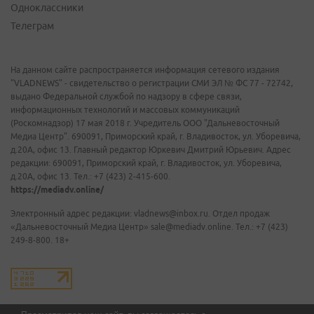
Одноклассники
Телеграм
На данном сайте распространяется информация сетевого издания
"VLADNEWS" - свидетельство о регистрации СМИ ЭЛ № ФС 77 - 72742,
выдано Федеральной службой по надзору в сфере связи,
информационных технологий и массовых коммуникаций
(Роскомнадзор) 17 мая 2018 г. Учредитель ООО "Дальневосточный
Медиа Центр". 690091, Приморский край, г. Владивосток, ул. Уборевича,
д.20А, офис 13. Главный редактор Юркевич Дмитрий Юрьевич. Адрес
редакции: 690091, Приморский край, г. Владивосток, ул. Уборевича,
д.20А, офис 13. Тел.: +7 (423) 2-415-600.
https://mediadv.online/
Электронный адрес редакции: vladnews@inbox.ru. Отдел продаж
«Дальневосточный Медиа Центр» sale@mediadv.online. Тел.: +7 (423)
249-8-800. 18+