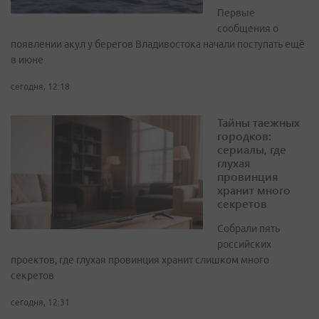
Первые
сообщения о
появлении акул у берегов Владивостока начали поступать ещё
в июне
сегодня, 12:18
Тайны таежных
городков:
сериалы, где
глухая
провинция
хранит много
секретов
Собрали пять
российских
проектов, где глухая провинция хранит слишком много
секретов
сегодня, 12:31