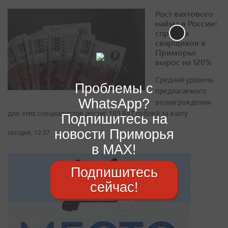
Рост вахтового
найма в России:
спрос на
сварщиков в
Приморье
вырос на 120%
Средний уровень
Проблемы с
предлагаемого
WhatsApp?
вознаграждения
для этих специалистов достиг 189 847 рублей за вахту
Подпишитесь на
новости Приморья
сегодня, 12:37
в MAX!
Подпишитесь
сейчас!