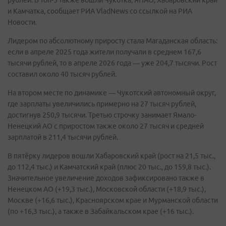
рублей. В топ-5 также вошли Чукотка, ЯНАО, Хабаровский край
и Камчатка, сообщает РИА VladNews со ссылкой на РИА
Новости.
Лидером по абсолютному приросту стала Магаданская область:
если в апреле 2025 года жители получали в среднем 167,6
тысячи рублей, то в апреле 2026 года — уже 204,7 тысячи. Рост
составил около 40 тысяч рублей.
На втором месте по динамике — Чукотский автономный округ,
где зарплаты увеличились примерно на 27 тысяч рублей,
достигнув 250,9 тысячи. Третью строчку занимает Ямало-
Ненецкий АО с приростом также около 27 тысяч и средней
зарплатой в 211,4 тысячи рублей.
В пятёрку лидеров вошли Хабаровский край (рост на 21,5 тыс.,
до 112,4 тыс.) и Камчатский край (плюс 20 тыс., до 159,8 тыс.).
Значительное увеличение доходов зафиксировано также в
Ненецком АО (+19,3 тыс.), Московской области (+18,9 тыс.),
Москве (+16,6 тыс.), Красноярском крае и Мурманской области
(по +16,3 тыс.), а также в Забайкальском крае (+16 тыс.).