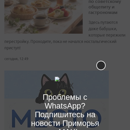
по советскому
общепиту и
гастрономам
Здесь путаются
даже бабушки,
которые пережили
перестройку. Проходите, пока не начался ностальгический
приступ!
сегодня, 12:49
Проблемы с
WhatsApp?
Подпишитесь на
новости Приморья