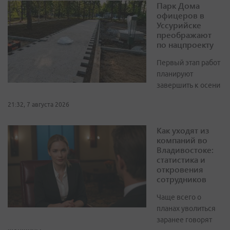
Парк Дома
офицеров в
Уссурийске
преображают
по нацпроекту
Первый этап работ
планируют
завершить к осени
21:32, 7 августа 2026
Как уходят из
компаний во
Владивостоке:
статистика и
откровения
сотрудников
Чаще всего о
планах уволиться
заранее говорят