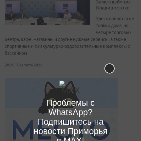
Заметный» во
Владивостоке
Здесь появятся не
только дома, но
четыре торговых
центра, кафе, магазины и другие нужные сервисы, а также
спортивные и физкультурно-оздоровительные комплексы с
бассейном
20:20, 7 августа 2026
Проблемы с
WhatsApp?
Подпишитесь на
новости Приморья
в MAX!