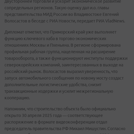
двусторонней торговли и ускорит экономическое развитие
сопредельных регионов. Такую оценку дал и.о. главы
представительства МИД России во Владивостоке Евгений
Волосастов в беседе с РИА Новости, передает РИА VladNews.
Дипломат отметил, что Приморский край уже выполняет
функцию ключевого хаба в торгово-экономических
отношениях Москвы и Пхеньяна. В регионе сформирована
профильная рабочая группа, нацеленная на расширение
товарооборота, а также функционируют институты поддержки
северокорейских компаний, заинтересованных в выходе на
российский рынок. Волосастов выразил уверенность, что
запуск автомобильного сообщения по новому мосту создаст
дополнительные логистические удобства, снизит
транзакционные издержки и усилит межрегиональную
кооперацию.
Напомним, что строительство объекта было официально
открыто 30 апреля 2025 года — соответствующее
распоряжение в формате видеоконференции отдал
председатель правительства РФ Михаил Мишустин. Согласно