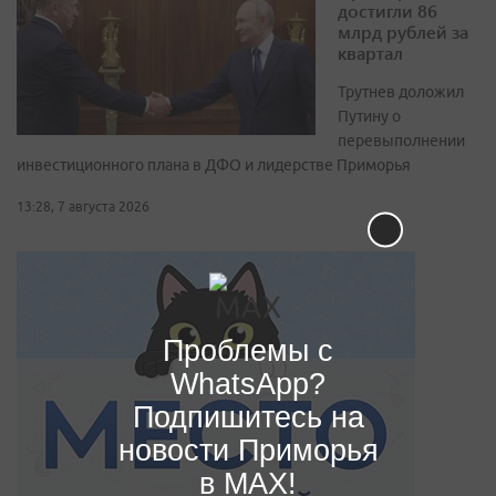
достигли 86
млрд рублей за
квартал
Трутнев доложил
Путину о
перевыполнении
инвестиционного плана в ДФО и лидерстве Приморья
13:28, 7 августа 2026
Проблемы с
WhatsApp?
Подпишитесь на
новости Приморья
в MAX!