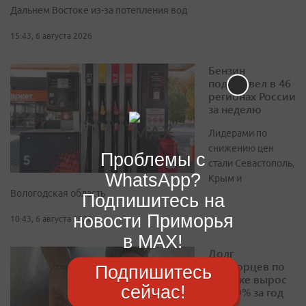
Дальнем Востоке из-за потепления вод
15:43, 6 августа 2026
Бензин
подешевел в 46
регионах России
за неделю
Лидерами по
снижению цен
Проблемы с
стали Севастополь,
WhatsApp?
Крым и
Вологодская область
Подпишитесь на
новости Приморья
10:43, 6 августа 2026
в MAX!
Долг
приморцев по
Подпишитесь
ипотеке вырос
сейчас!
на 10,9% за год