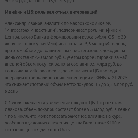
90-100 руб., к юаню – 13,5-14,5 руб.
Минфин и ЦБ: роль валютных интервенций
Александр Иванов, аналитик по макроэкономике УК
"Ингосстрах-Инвестиции", подчеркивает роль Минфина и
Центрального Банка в формировании курса рубля. С 5 по 30
июня нетто-покупки Минфина составят 5,3 млрд руб. в день,
при этом объем дополнительных нефтегазовых доходов на
июнь составит 220 млрд руб. С учетом корректировки за май,
дневной объем покупок валюты составит 9,9 млрд руб. до
конца июня. adicionalmente, до конца июня ЦБ проводит
операции по зеркалированию инвестиций из ФНБ за 2П2025,
что снижает итоговый объем нетто-покупок ЦБ до 5,3 млрд руб.
в день.
С 1 июля ожидается увеличение покупок ЦБ. По расчетам
Иванова, объем покупок составит более 9,5 млрд руб. в день с
1 по 6 июля, что может оказать заметное влияние на курс,
особенно в условиях снижения цен на Brent ниже $100 и
сохраняющегося дисконта Urals.