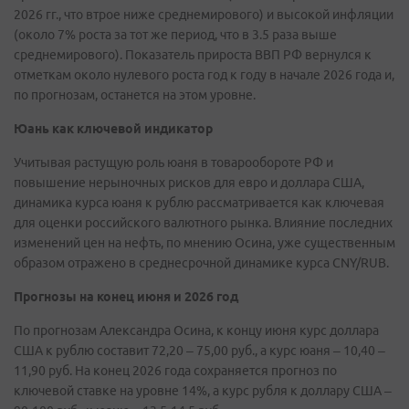
2026 гг., что втрое ниже среднемирового) и высокой инфляции
(около 7% роста за тот же период, что в 3.5 раза выше
среднемирового). Показатель прироста ВВП РФ вернулся к
отметкам около нулевого роста год к году в начале 2026 года и,
по прогнозам, останется на этом уровне.
Юань как ключевой индикатор
Учитывая растущую роль юаня в товарообороте РФ и
повышение нерыночных рисков для евро и доллара США,
динамика курса юаня к рублю рассматривается как ключевая
для оценки российского валютного рынка. Влияние последних
изменений цен на нефть, по мнению Осина, уже существенным
образом отражено в среднесрочной динамике курса CNY/RUB.
Прогнозы на конец июня и 2026 год
По прогнозам Александра Осина, к концу июня курс доллара
США к рублю составит 72,20 – 75,00 руб., а курс юаня – 10,40 –
11,90 руб. На конец 2026 года сохраняется прогноз по
ключевой ставке на уровне 14%, а курс рубля к доллару США –