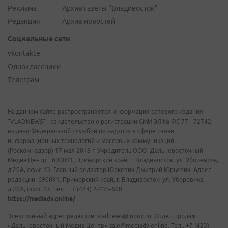
Реклама
Архив газеты "Владивосток"
Редакция
Архив новостей
Социальные сети
vkontakte
Одноклассники
Телеграм
На данном сайте распространяется информация сетевого издания
"VLADNEWS" - свидетельство о регистрации СМИ ЭЛ № ФС 77 - 72742,
выдано Федеральной службой по надзору в сфере связи,
информационных технологий и массовых коммуникаций
(Роскомнадзор) 17 мая 2018 г. Учредитель ООО "Дальневосточный
Медиа Центр". 690091, Приморский край, г. Владивосток, ул. Уборевича,
д.20А, офис 13. Главный редактор Юркевич Дмитрий Юрьевич. Адрес
редакции: 690091, Приморский край, г. Владивосток, ул. Уборевича,
д.20А, офис 13. Тел.: +7 (423) 2-415-600.
https://mediadv.online/
Электронный адрес редакции: vladnews@inbox.ru. Отдел продаж
«Дальневосточный Медиа Центр» sale@mediadv.online. Тел.: +7 (423)