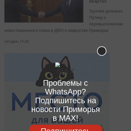
квартал
Трутнев доложил
Путину о
перевыполнении
инвестиционного плана в ДФО и лидерстве Приморья
сегодня, 13:28
Проблемы с
WhatsApp?
Подпишитесь на
новости Приморья
в MAX!