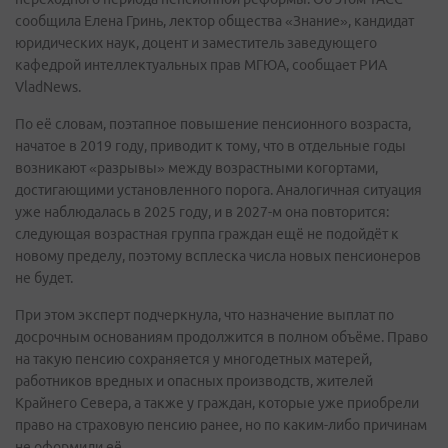
сообщила Елена Гринь, лектор общества «Знание», кандидат
юридических наук, доцент и заместитель заведующего
кафедрой интеллектуальных прав МГЮА, сообщает РИА
VladNews.
По её словам, поэтапное повышение пенсионного возраста,
начатое в 2019 году, приводит к тому, что в отдельные годы
возникают «разрывы» между возрастными когортами,
достигающими установленного порога. Аналогичная ситуация
уже наблюдалась в 2025 году, и в 2027-м она повторится:
следующая возрастная группа граждан ещё не подойдёт к
новому пределу, поэтому всплеска числа новых пенсионеров
не будет.
При этом эксперт подчеркнула, что назначение выплат по
досрочным основаниям продолжится в полном объёме. Право
на такую пенсию сохраняется у многодетных матерей,
работников вредных и опасных производств, жителей
Крайнего Севера, а также у граждан, которые уже приобрели
право на страховую пенсию ранее, но по каким-либо причинам
не оформили её.