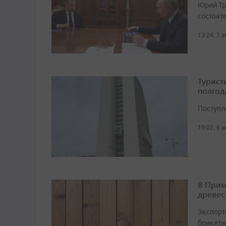
Юрий Тр
состоят
13:24, 7 
Турист
полгод
Поступл
19:02, 6 
В Прим
древес
Экспорт
брикетир