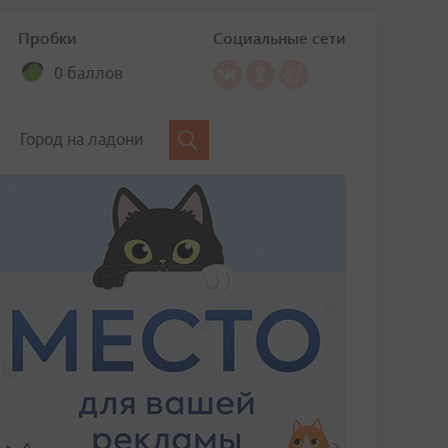
Пробки
Социальные сети
0 баллов
Город на ладони