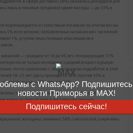
одработок в сфере доставки (38%) оказалась рекордной для
лись лишь в пиковые предновогодние месяцы — до 33% в
ти подтверждается и статистикой откликов: по итогам весны
ось 5% всех резюме, направленных на вакансии с частичной
ставил 1%, уступив лишь позиции упаковщиков и
ликов.
х вакансий — граждане от 18 до 45 лет, генерирующие 77%
а интересна не только молодежи: средний возраст курьера-
тельно, что по сравнению с общим рынком подработок в этой
телей 18–25 лет здесь приходится 30% (против 35% в
т, напротив, выше — 22% против 21%.
облемы с WhatsApp? Подпишитесь
новости Приморья в MAX!
мужчины традиционно доминируют, составляя 69%
тем женское присутствие в доставке постепенно
Подпишитесь сейчас!
а в «Самокате» женщины-курьеры составили 7% от общего
о они представлены в возрастном коридоре 40–60 лет. Для
 зеркальная: женщины занимают 58% соискателей, а мужчины