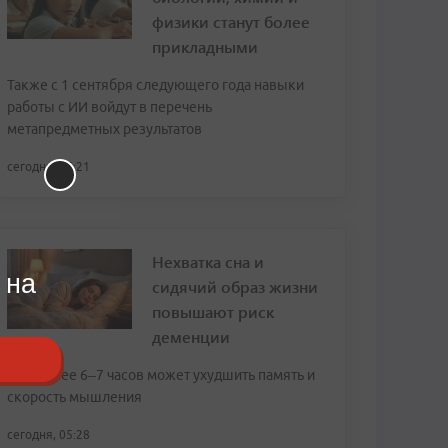
физики станут более
прикладными
Также с 1 сентября следующего года навыки
работы с ИИ войдут в перечень
метапредметных результатов
сегодня, 06:21
Нехватка сна и
 на
сидячий образ жизни
повышают риск
деменции
Сон менее 6–7 часов может ухудшить память и
скорость мышления
сегодня, 05:28