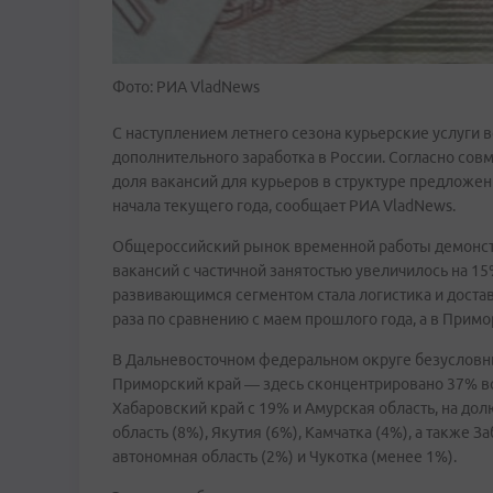
Фото: РИА VladNews
С наступлением летнего сезона курьерские услуги 
дополнительного заработка в России. Согласно сов
доля вакансий для курьеров в структуре предложен
начала текущего года, сообщает РИА VladNews.
Общероссийский рынок временной работы демонстри
вакансий с частичной занятостью увеличилось на 
развивающимся сегментом стала логистика и достав
раза по сравнению с маем прошлого года, а в Примор
В Дальневосточном федеральном округе безусловн
Приморский край — здесь сконцентрировано 37% в
Хабаровский край с 19% и Амурская область, на до
область (8%), Якутия (6%), Камчатка (4%), а также З
автономная область (2%) и Чукотка (менее 1%).