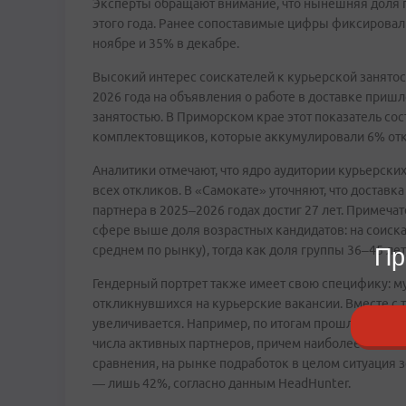
Эксперты обращают внимание, что нынешняя доля п
этого года. Ранее сопоставимые цифры фиксирова
ноябре и 35% в декабре.
Высокий интерес соискателей к курьерской занятос
2026 года на объявления о работе в доставке пришл
занятостью. В Приморском крае этот показатель со
комплектовщиков, которые аккумулировали 6% отк
Аналитики отмечают, что ядро аудитории курьерски
всех откликов. В «Самокате» уточняют, что доставк
партнера в 2025–2026 годах достиг 27 лет. Примеча
сфере выше доля возрастных кандидатов: на соиска
среднем по рынку), тогда как доля группы 36–45 ле
Пр
Гендерный портрет также имеет свою специфику: 
откликнувшихся на курьерские вакансии. Вместе с 
увеличивается. Например, по итогам прошлого год
числа активных партнеров, причем наиболее активн
сравнения, на рынке подработок в целом ситуация
— лишь 42%, согласно данным HeadHunter.