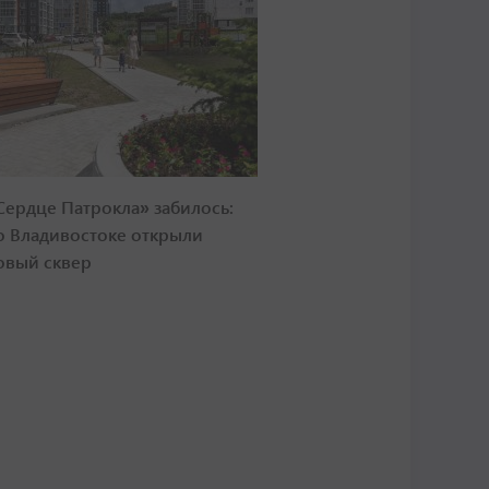
Сердце Патрокла» забилось:
о Владивостоке открыли
овый сквер