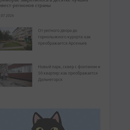
нвест-регионов страны
.07.2026
От уютного двора до
горнолыжного курорта: как
преображается Арсеньев
Новый парк, сквер с фонтаном и
50 квартир: как преображается
Дальнегорск