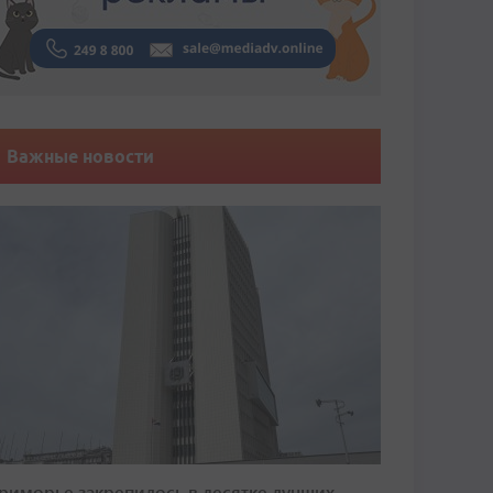
Важные новости
риморье закрепилось в десятке лучших