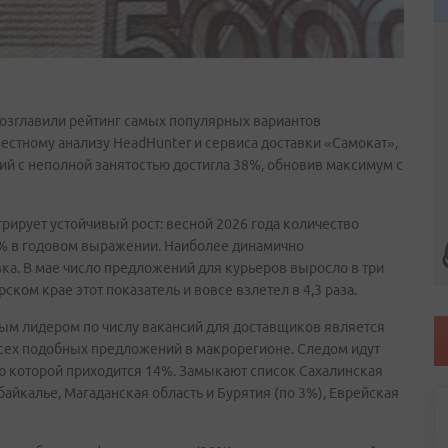
возглавили рейтинг самых популярных вариантов
местному анализу HeadHunter и сервиса доставки «Самокат»,
ий с неполной занятостью достигла 38%, обновив максимум с
рует устойчивый рост: весной 2026 года количество
15% в годовом выражении. Наиболее динамично
ка. В мае число предложений для курьеров выросло в три
ском крае этот показатель и вовсе взлетел в 4,3 раза.
ым лидером по числу вакансий для доставщиков является
сех подобных предложений в макрорегионе. Следом идут
лю которой приходится 14%. Замыкают список Сахалинская
абайкалье, Магаданская область и Бурятия (по 3%), Еврейская