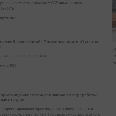
утнев доложил, что механизм САР доказал свою
ельность
августа 2026
ический налог принёс Приморью почти 43 млн за
а
«
в
ения выросли более чем втрое
н
августа 2026
орье ищут инвестора для завода по переработке
ных отходов
но‑ориентированное производство активированного и
ованного угля на участке 3,6 га с возможностью льготного