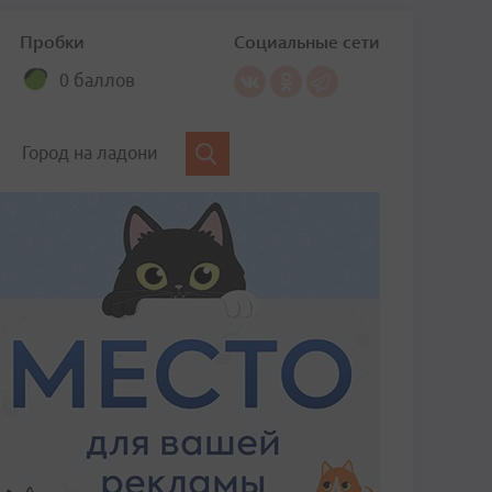
Пробки
Социальные сети
0 баллов
Город на ладони