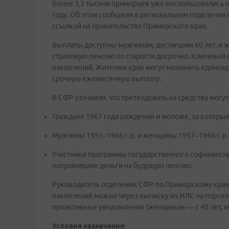
Более 3,3 тысячи приморцев уже воспользовались 
году. Об этом сообщили в региональном отделении
ссылкой на правительство Приморского края.
Выплаты доступны мужчинам, достигшим 60 лет, и 
страховую пенсию по старости досрочно. Ключевой
накоплений. Жителям края могут назначить едино
срочную ежемесячную выплату.
В СФР уточнили, что претендовать на средства могут
Граждане 1967 года рождения и моложе, за которых
Мужчины 1953–1966 г. р. и женщины 1957–1966 г. р.
Участники программы государственного софинансир
направившие деньги на будущую пенсию.
Руководитель отделения СФР по Приморскому краю 
накоплений можно через выписку из ИЛС на портале 
проактивные уведомления (женщинам — с 40 лет, м
Условия назначения: