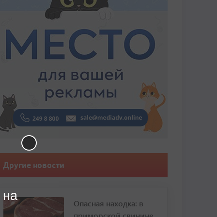
Другие новости
 на
Опасная находка: в
приморской свинине