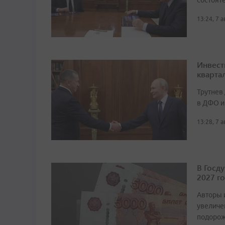
состоят
13:24, 7 
Инвест
кварта
Трутнев
в ДФО и
13:28, 7 
В Госд
2027 г
Авторы 
увеличе
подорож