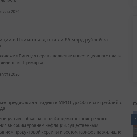
ельность
августа 2026
иции в Приморье достигли 86 млрд рублей за
л
 доложил Путину о перевыполнении инвестиционного плана
 лидерстве Приморья
августа 2026
уме предложили поднять МРОТ до 50 тысяч рублей с
Ф
ода
инициативы объясняют необходимость столь резкого
2
ния высоким уровнем инфляции, существенным
анием продуктовой корзины и ростом тарифов на жилищно-