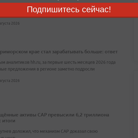
 — рекордно слабый вылов лосося на Дальнем Востоке из-за
Подпишитесь сейчас!
ния вод
августа 2026
Приморском крае стал зарабатывать больше: ответ
ым аналитиков hh.ru, за первые шесть месяцев 2026 года
ные предложения в регионе заметно подросли
августа 2026
щённые активы САР превысили 6,2 триллиона
: итоги
утнев доложил, что механизм САР доказал свою