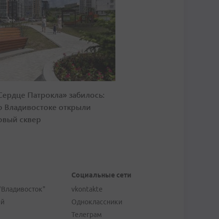
Сердце Патрокла» забилось:
о Владивостоке открыли
овый сквер
Социальные сети
"Владивосток"
vkontakte
ей
Одноклассники
Телеграм