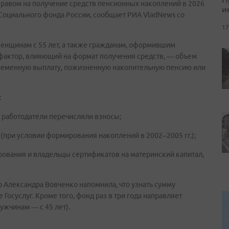
правом на получение средств пенсионных накоплений в 2026
и
 Социального фонда России, сообщает РИА VladNews со
17
женщинам с 55 лет, а также гражданам, оформившим
 фактор, влияющий на формат получения средств, — объем
временную выплату, пожизненную накопительную пенсию или
:
 работодатели перечисляли взносы;
 (при условии формирования накоплений в 2002–2005 гг.);
ования и владельцы сертификатов на материнский капитал,
Александра Вовченко напомнила, что узнать сумму
Госуслуг. Кроме того, фонд раз в три года направляет
ужчинам — с 45 лет).