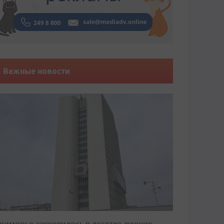
Важные новости
риморье закрепилось в десятке лучших