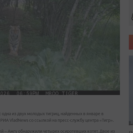
 одна из двух молодых тигриц, найденных в январе в
 РИА VladNews со ссылкой на пресс-службу центра «Тигр».
ней – Амгу обнаружили четырех осиротевших котят. Двое из
П