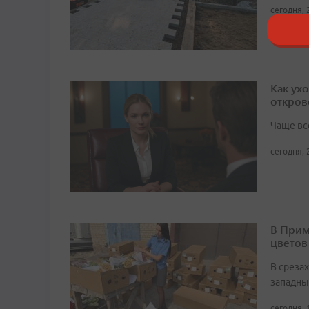
сегодня, 
Как ух
откров
Чаще вс
сегодня, 
В Прим
цветов
В среза
западны
сегодня, 