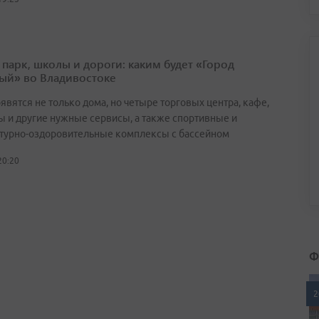
 парк, школы и дороги: каким будет «Город
ый» во Владивостоке
явятся не только дома, но четыре торговых центра, кафе,
ы и другие нужные сервисы, а также спортивные и
турно-оздоровительные комплексы с бассейном
20:20
Ф
2