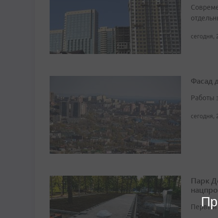
Совреме
отдельн
сегодня, 
Фасад 
Работы 
сегодня, 
Парк Д
нацпро
Пр
Первый 