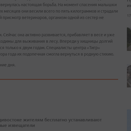
и
развернулась настоящая борьба. На момент спасения малышки
ух месяцев они весили всего по пять килограммов и страдали
17
й присмотр ветеринаров, организм одной из сестер не
 Сейчас она активно развивается, прибавляет в весе и уже
ходимы для выживания в лесу. Впереди у хищницы долгий
ся только к двум годам. Специалисты центра «Тигр»
ора года их подопечная смогла вернуться в родную стихию.
ние дня.
дивостоке жителям бесплатно устанавливают
ые извещатели