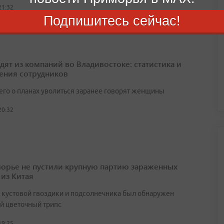
21:32
Подпишитесь сейчас!
одят из компаний во Владивостоке: статистика и
ения сотрудников
его о планах уволиться заранее говорят женщины
20:32
орье не пустили крупную партию зараженных
 из Китая
х кустовой гвоздики и подсолнечника был обнаружен
й цветочный трипс
19:25