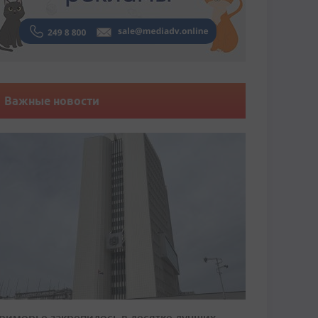
Важные новости
риморье закрепилось в десятке лучших