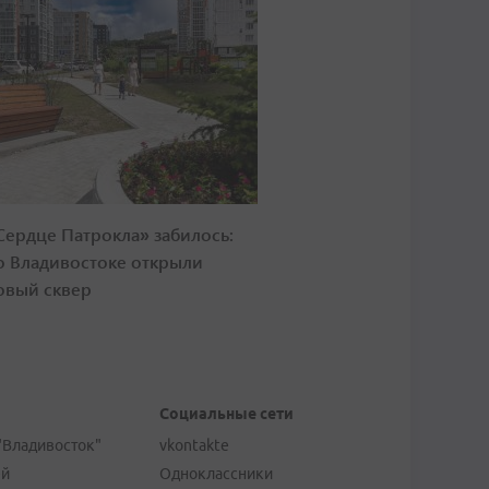
Сердце Патрокла» забилось:
о Владивостоке открыли
овый сквер
Социальные сети
"Владивосток"
vkontakte
ей
Одноклассники