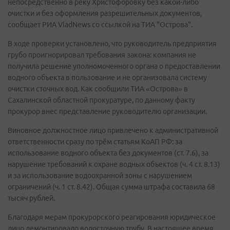
непосредственно в реку Христофоровку без какой-либо
очистки и без оформления разрешительных документов,
сообщает РИА VladNews со ссылкой на ТИА "Острова".
В ходе проверки установлено, что руководитель предприятия
грубо проигнорировал требования закона: компания не
получила решение уполномоченного органа о предоставлении
водного объекта в пользование и не организовала систему
очистки сточных вод. Как сообщили ТИА «Острова» в
Сахалинской областной прокуратуре, по данному факту
прокурор внес представление руководителю организации.
Виновное должностное лицо привлечено к административной
ответственности сразу по трём статьям КоАП РФ: за
использование водного объекта без документов (ст. 7.6), за
нарушение требований к охране водных объектов (ч. 4 ст. 8.13)
и за использование водоохранной зоны с нарушением
ограничений (ч. 1 ст. 8.42). Общая сумма штрафа составила 68
тысяч рублей.
Благодаря мерам прокурорского реагирования юридическое
лицо демонтировало водосточную трубу. В настоящее время