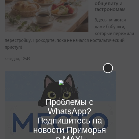
общепиту и
гастрономам
Здесь путаются
даже бабушки,
которые пережили
перестройку. Проходите, пока не начался ностальгический
приступ!
сегодня, 12:49
Проблемы с
WhatsApp?
Подпишитесь на
новости Приморья