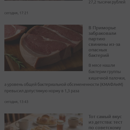
27,2 тысячи рублей
сегодня, 17:21
В Приморье
забраковали
партию
свинины из-за
опасных
бактерий
В мясе нашли
бактерии группы
кишечной палочки,
а уровень общей бактериальной обсемененности (КМАФАнМ)
превысил допустимую норму в 1,3 раза
сегодня, 13:43
Тот самый вкус
из детства: тест
по советскому