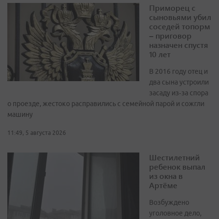
Приморец с
сыновьями убил
соседей топорм
– приговор
назначен спустя
10 лет
В 2016 году отец и
два сына устроили
засаду из‑за спора
о проезде, жестоко расправились с семейной парой и сожгли
машину
11:49, 5 августа 2026
Шестилетний
ребенок выпал
из окна в
Артёме
Возбуждено
уголовное дело,