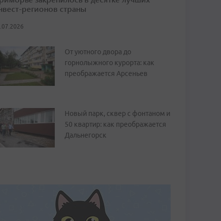
нвест-регионов страны
.07.2026
От уютного двора до
горнолыжного курорта: как
преображается Арсеньев
Новый парк, сквер с фонтаном и
50 квартир: как преображается
Дальнегорск