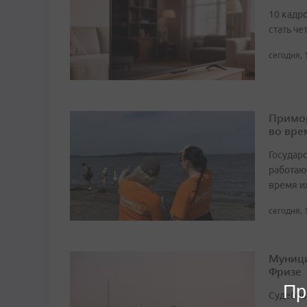
10 кадро
стать че
сегодня, 
Примор
во вре
Государ
работаю
время и
сегодня, 
Муници
Фризе
Пр
Судебны