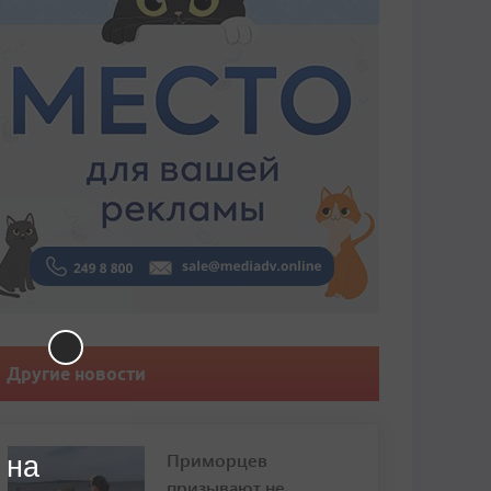
Другие новости
Приморцев
 на
призывают не