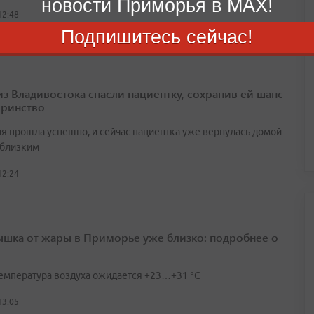
новости Приморья в MAX!
12:48
Подпишитесь сейчас!
из Владивостока спасли пациентку, сохранив ей шанс
еринство
я прошла успешно, и сейчас пациентка уже вернулась домой
 близким
12:24
шка от жары в Приморье уже близко: подробнее о
температура воздуха ожидается +23…+31 °C
13:05