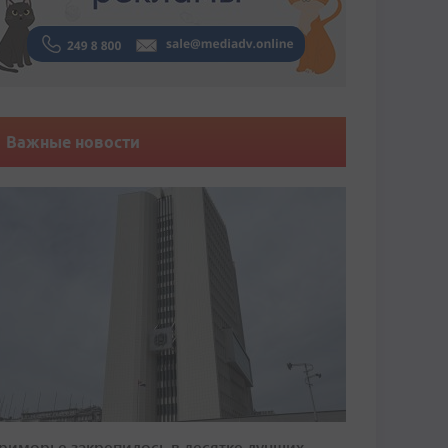
Важные новости
риморье закрепилось в десятке лучших