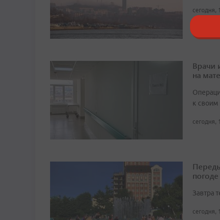
сегодня, 
Врачи 
на мат
Операци
к своим
сегодня, 
Переды
погоде
Завтра 
сегодня, 