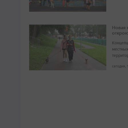
Новая 
открою
Концепц
местных
террито
сегодня, 