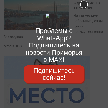
ждет регион в
выходные
Ночью местами
небольшие дожди,
днем -
Проблемы с
преимущественно
WhatsApp?
без осадков
Подпишитесь на
сегодня, 08:33
новости Приморья
в MAX!
Подпишитесь
сейчас!