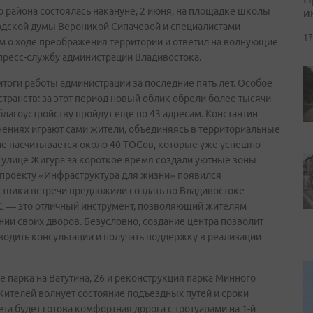
и
 района состоялась накануне, 2 июня, на площадке школы
родской думы Вероникой Сипачевой и специалистами
17
м о ходе преображения территории и ответил на волнующие
пресс-службу администрации Владивостока.
итоги работы администрации за последние пять лет. Особое
ранств: за этот период новый облик обрели более тысячи
благоустройству пройдут еще по 43 адресам. Константин
нениях играют сами жители, объединяясь в территориальные
е насчитывается около 40 ТОСов, которые уже успешно
 улице Жигура за короткое время создали уютные зоны
цпроекту «Инфраструктура для жизни» появился
стники встречи предложили создать во Владивостоке
С — это отличный инструмент, позволяющий жителям
нии своих дворов. Безусловно, создание центра позволит
одить консультации и получать поддержку в реализации
 парка на Ватутина, 26 и реконструкция парка Минного
Жителей волнует состояние подъездных путей и сроки
ета будет готова комфортная дорога с тротуарами на 1-й