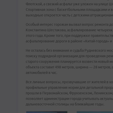
Флотской, а свежий асфальт уже уложен на улице Ш
Спортивная зона с баскетбольными площадками и в
выходные откроется часть с детскими аттракционам
Особый интерес горожан вызвал вопрос ремонта до
Константина Шестакова, асфальтирование четырех
этого года. Кроме того, при поддержке правительс
асфальтирование дороги в районе «Китай-города» и 
Не осталась без внимания и судьба Рудневского мос
поиску подрядной организации для проведения рем
старого сооружения планируется возвести новый м
объекта составит 498 метров, ширина — 28 метров, 
автомобилей в час.
Все личные вопросы, прозвучавшие от жителей в хо
профильные управления мэрии для детальной прора
прошли в Первомайском, Фрунзенском, Ленинском,
позволяет администрации города учитывать актуал
дальневосточной столицы на ближайшие годы.