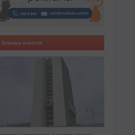
Важные новости
риморье закрепилось в десятке лучших