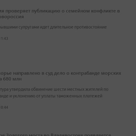
я проверяет публикацию о семейном конфликте в
овороссия
ывшими супругами идет длительное противостояние
11:43
орье направлено в суд дело о контрабанде морских
а 680 млн
тура утвердила обвинение шести местных жителей по
анде и уклонению от уплаты таможенных платежей
10:44
ре Золотого моста во Владивостоке появляется