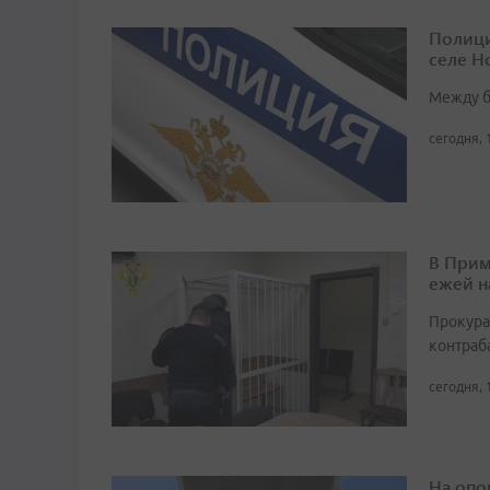
Полици
селе Н
Между б
сегодня, 
В Прим
ежей н
Прокура
контраб
сегодня, 
На опо