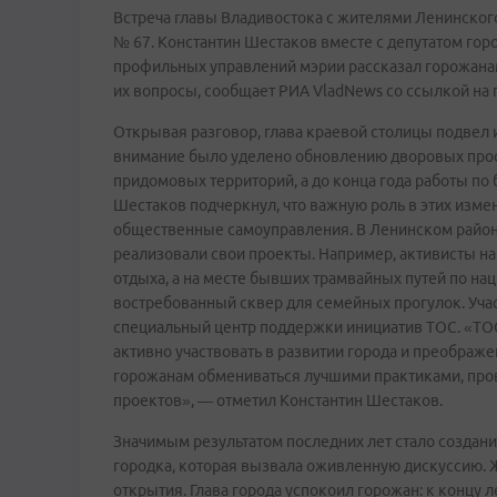
Встреча главы Владивостока с жителями Ленинского
№ 67. Константин Шестаков вместе с депутатом го
профильных управлений мэрии рассказал горожана
их вопросы, сообщает РИА VladNews со ссылкой на 
Открывая разговор, глава краевой столицы подвел 
внимание было уделено обновлению дворовых прост
придомовых территорий, а до конца года работы по 
Шестаков подчеркнул, что важную роль в этих изме
общественные самоуправления. В Ленинском район
реализовали свои проекты. Например, активисты на
отдыха, а на месте бывших трамвайных путей по на
востребованный сквер для семейных прогулок. Уча
специальный центр поддержки инициатив ТОС. «ТО
активно участвовать в развитии города и преображе
горожанам обмениваться лучшими практиками, пров
проектов», — отметил Константин Шестаков.
Значимым результатом последних лет стало создание
городка, которая вызвала оживленную дискуссию. 
открытия. Глава города успокоил горожан: к концу л