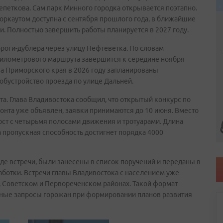
епеткова. Сам парк Минного городка открывается поэтапно.
оркаутом доступна с сентября прошлого года, в ближайшие
и. Полностью завершить работы планируется в 2027 году.
роги-дублера через улицу Нефтеветка. По словам
километрового маршрута завершится к середине ноября
тва Приморского края в 2026 году запланированы
обустройство проезда по улице Дальней.
та. Глава Владивостока сообщил, что открытый конкурс по
онта уже объявлен, заявки принимаются до 10 июня. Вместо
ост с четырьмя полосами движения и тротуарами. Длина
а пропускная способность достигнет порядка 4000
де встречи, были занесены в список поручений и переданы в
ботки. Встречи главы Владивостока с населением уже
 Советском и Первореченском районах. Такой формат
ьные запросы горожан при формировании планов развития