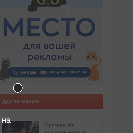
Другие новости
 на
Приморские
водители назвали