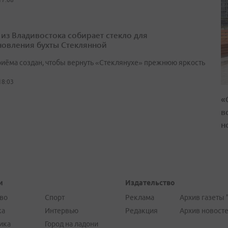
 из Владивостока собирает стекло для
новления бухты Стеклянной
риёма создан, чтобы вернуть «Стеклянухе» прежнюю яркость
18:03
«
в
н
и
Издательство
во
Спорт
Реклама
Архив газеты 
ка
Интервью
Редакция
Архив новост
ика
Город на ладони