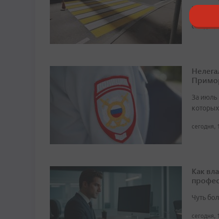
переход
сегодня, 
Нелега
Примо
За июль 
которых
сегодня, 
Как вл
профес
Чуть бо
сегодня, 