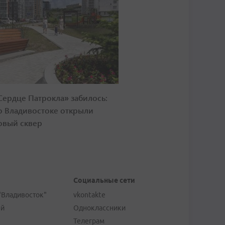
Сердце Патрокла» забилось:
о Владивостоке открыли
овый сквер
Социальные сети
"Владивосток"
vkontakte
ей
Одноклассники
Телеграм