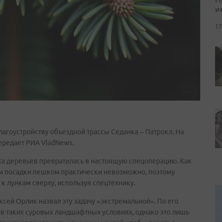
и
17
лагоустройству объездной трассы Седанка – Патрокл. На
передает РИА VladNews.
ка деревьев превратилась в настоящую спецоперацию. Как
ам посадки пешком практически невозможно, поэтому
 лункам сверху, используя спецтехнику.
сей Орлик назвал эту задачу «экстремальной». По его
 в таких суровых ландшафтных условиях, однако это лишь