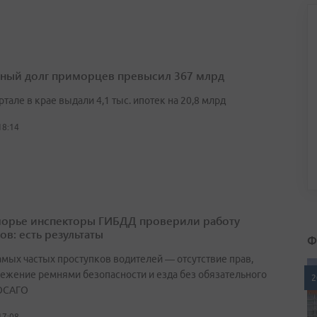
ный долг приморцев превысил 367 млрд
артале в крае выдали 4,1 тыс. ипотек на 20,8 млрд
18:14
орье инспекторы ГИБДД проверили работу
ов: есть результаты
Ф
амых частых проступков водителей — отсутствие прав,
ежение ремнями безопасности и езда без обязательного
2
ОСАГО
17:08