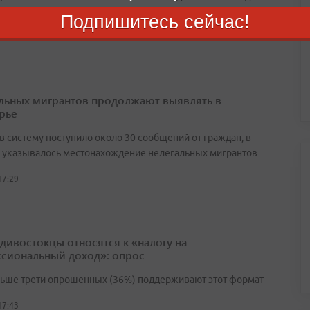
ах по нескольким адресам
Подпишитесь сейчас!
16:47
льных мигрантов продолжают выявлять в
рье
в систему поступило около 30 сообщений от граждан, в
 указывалось местонахождение нелегальных мигрантов
17:29
адивостокцы относятся к «налогу на
сиональный доход»: опрос
льше трети опрошенных (36%) поддерживают этот формат
17:43