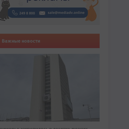
Важные новости
риморье закрепилось в десятке лучших