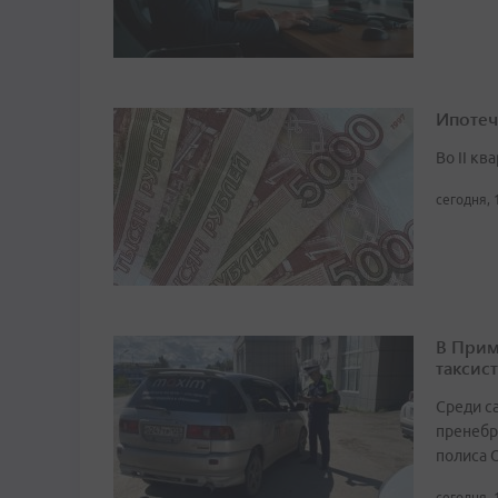
Ипотеч
Во II кв
сегодня, 
В Прим
таксист
Среди с
пренебр
полиса 
сегодня, 