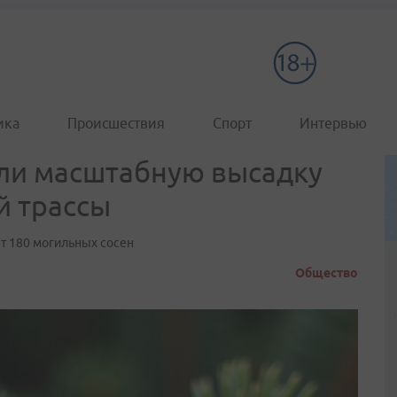
ика
Происшествия
Спорт
Интервью
али масштабную высадку
й трассы
т 180 могильных сосен
Общество