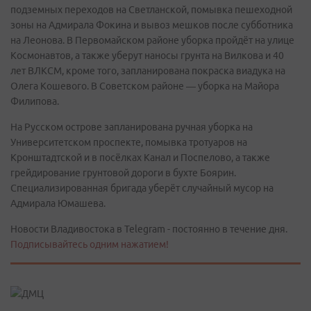
подземных переходов на Светланской, помывка пешеходной
зоны на Адмирала Фокина и вывоз мешков после субботника
на Леонова. В Первомайском районе уборка пройдёт на улице
Космонавтов, а также уберут наносы грунта на Вилкова и 40
лет ВЛКСМ, кроме того, запланирована покраска виадука на
Олега Кошевого. В Советском районе — уборка на Майора
Филипова.
На Русском острове запланирована ручная уборка на
Университетском проспекте, помывка тротуаров на
Кронштадтской и в посёлках Канал и Поспелово, а также
грейдирование грунтовой дороги в бухте Боярин.
Специализированная бригада уберёт случайный мусор на
Адмирала Юмашева.
Новости Владивостока в Telegram - постоянно в течение дня.
Подписывайтесь одним нажатием!