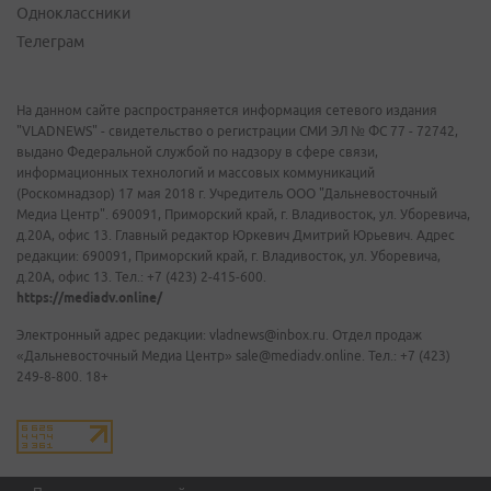
Одноклассники
Телеграм
На данном сайте распространяется информация сетевого издания
"VLADNEWS" - свидетельство о регистрации СМИ ЭЛ № ФС 77 - 72742,
выдано Федеральной службой по надзору в сфере связи,
информационных технологий и массовых коммуникаций
(Роскомнадзор) 17 мая 2018 г. Учредитель ООО "Дальневосточный
Медиа Центр". 690091, Приморский край, г. Владивосток, ул. Уборевича,
д.20А, офис 13. Главный редактор Юркевич Дмитрий Юрьевич. Адрес
редакции: 690091, Приморский край, г. Владивосток, ул. Уборевича,
д.20А, офис 13. Тел.: +7 (423) 2-415-600.
https://mediadv.online/
Электронный адрес редакции: vladnews@inbox.ru. Отдел продаж
«Дальневосточный Медиа Центр» sale@mediadv.online. Тел.: +7 (423)
249-8-800. 18+