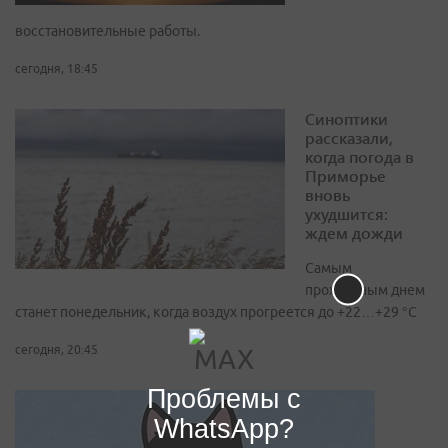
восстановительные работы.
сегодня, 18:45
Синоптики
рассказали,
когда погода в
Приморье
вновь
ухудшится:
ждем дожди
Самым
прохладным днем
станет понедельник, когда воздух прогреется до +22…+29 °С
сегодня, 20:45
Проблемы с
WhatsApp?