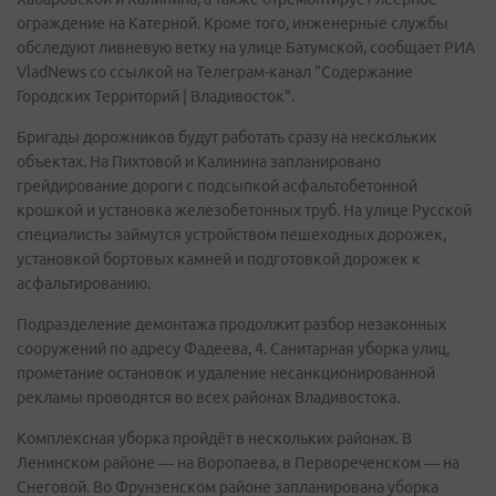
ограждение на Катерной. Кроме того, инженерные службы
обследуют ливневую ветку на улице Батумской, сообщает РИА
VladNews со ссылкой на Телеграм-канал "Содержание
Городских Территорий | Владивосток".
Бригады дорожников будут работать сразу на нескольких
объектах. На Пихтовой и Калинина запланировано
грейдирование дороги с подсыпкой асфальтобетонной
крошкой и установка железобетонных труб. На улице Русской
специалисты займутся устройством пешеходных дорожек,
установкой бортовых камней и подготовкой дорожек к
асфальтированию.
Подразделение демонтажа продолжит разбор незаконных
сооружений по адресу Фадеева, 4. Санитарная уборка улиц,
прометание остановок и удаление несанкционированной
рекламы проводятся во всех районах Владивостока.
Комплексная уборка пройдёт в нескольких районах. В
Ленинском районе — на Воропаева, в Первореченском — на
Снеговой. Во Фрунзенском районе запланирована уборка