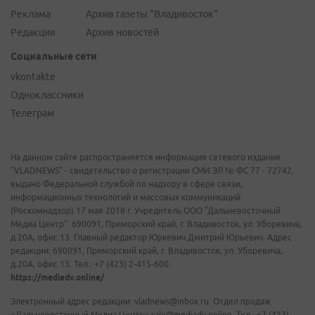
Реклама
Архив газеты "Владивосток"
Редакция
Архив новостей
Социальные сети
vkontakte
Одноклассники
Телеграм
На данном сайте распространяется информация сетевого издания
"VLADNEWS" - свидетельство о регистрации СМИ ЭЛ № ФС 77 - 72742,
выдано Федеральной службой по надзору в сфере связи,
информационных технологий и массовых коммуникаций
(Роскомнадзор) 17 мая 2018 г. Учредитель ООО "Дальневосточный
Медиа Центр". 690091, Приморский край, г. Владивосток, ул. Уборевича,
д.20А, офис 13. Главный редактор Юркевич Дмитрий Юрьевич. Адрес
редакции: 690091, Приморский край, г. Владивосток, ул. Уборевича,
д.20А, офис 13. Тел.: +7 (423) 2-415-600.
https://mediadv.online/
Электронный адрес редакции: vladnews@inbox.ru. Отдел продаж
«Дальневосточный Медиа Центр» sale@mediadv.online. Тел.: +7 (423)