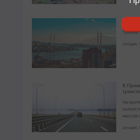
Пр
В Прим
Туманы 
сегодня, 
В Прим
трансп
На прот
полност
массой 
сегодня, 