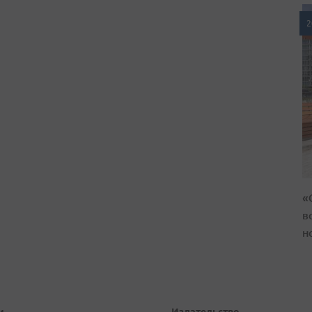
2
«
в
н