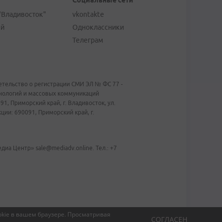
Социальные сети
"Владивосток"
vkontakte
ей
Одноклассники
Телеграм
тельство о регистрации СМИ ЭЛ № ФС 77 -
хнологий и массовых коммуникаций
1, Приморский край, г. Владивосток, ул.
ии: 690091, Приморский край, г.
иа Центр» sale@mediadv.online. Тел.: +7
kie в вашем браузере.
Просматривая
СОГЛАСЕН