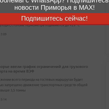
облемы с WhatsApp? Подпишитесь
новости Приморья в MAX!
орье с понедельника вернется устойчивое тепло
Подпишитесь сейчас!
уходят, столбик термометра поднимется до +29 °С
13:09
орье ввели график ограничений для грузового
орта на время ВЭФ
яжении всего периода на гостевых маршрутах будет
ью запрещено движение транспортных средств общей
свыше 3,5 тонны
13:14