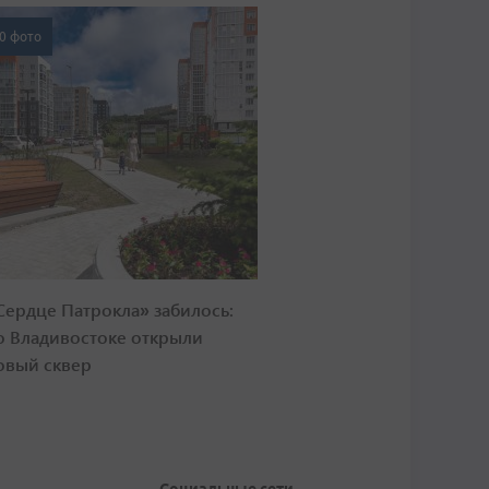
0 фото
Сердце Патрокла» забилось:
о Владивостоке открыли
овый сквер