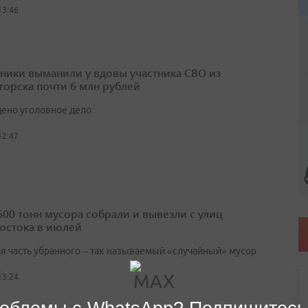
13:46
ики выманили у вдовы участника СВО из
горска почти 6 млн рублей
ено уголовное дело
12:47
600 тонн мусора собрали и вывезли с улиц
остока в июлей
я часть убранного – так называемый «случайный» мусор
13:24