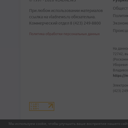
© 1997 - 2026 VLADNEWS
Рубрик
Общест
При любом использовании материалов
Полити
ссылка на vladnews.ru обязательна.
Коммерческий отдел 8 (423) 249-8800
Эконом
Происш
Политика обработки персональных данных
На данно
72742, в
(Роскомн
Уборевич
Владивост
https://m
Электрон
(423) 249
Мы используем cookie, чтобы улучшить ваше восприятие нашего сайт