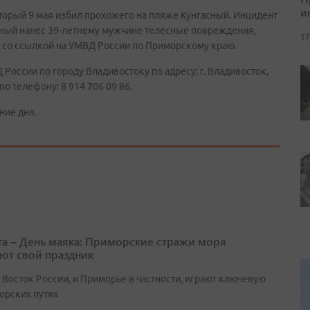
и
торый 9 мая избил прохожего на пляже Кунгасный. Инцидент
тный нанес 39-летнему мужчине телесные повреждения,
17
 со ссылкой на УМВД России по Приморскому краю.
оссии по городу Владивостоку по адресу: г. Владивосток,
по телефону: 8 914 706 09 86.
ние дня.
ста – День маяка: Приморские стражи моря
ют свой праздник
 Восток России, и Приморье в частности, играют ключевую
орских путях