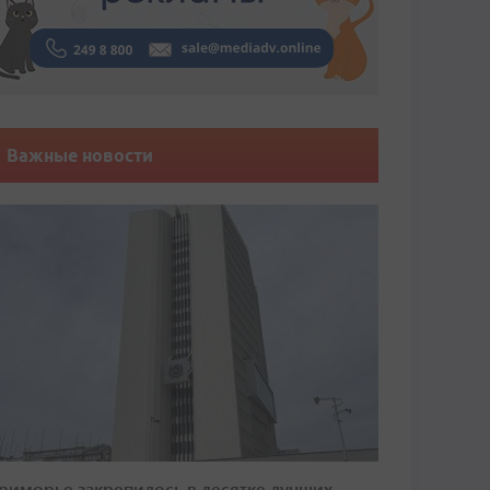
Важные новости
риморье закрепилось в десятке лучших