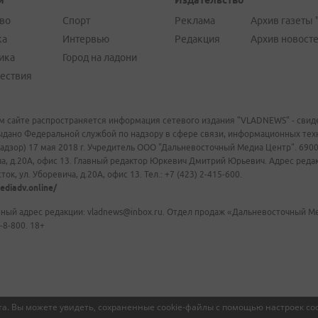
и
Издательство
во
Спорт
Реклама
Архив газеты 
ка
Интервью
Редакция
Архив новост
ика
Город на ладони
ествия
м сайте распространяется информация сетевого издания "VLADNEWS" - свиде
ыдано Федеральной службой по надзору в сфере связи, информационных те
адзор) 17 мая 2018 г. Учредитель ООО "Дальневосточный Медиа Центр". 69009
а, д.20А, офис 13. Главный редактор Юркевич Дмитрий Юрьевич. Адрес редакц
ок, ул. Уборевича, д.20А, офис 13. Тел.: +7 (423) 2-415-600.
ediadv.online/
ный адрес редакции: vladnews@inbox.ru. Отдел продаж «Дальневосточный Мед
-8-800. 18+
а. Вы можете увидеть, сохраненные cookie-файлы с помощью настроек coo