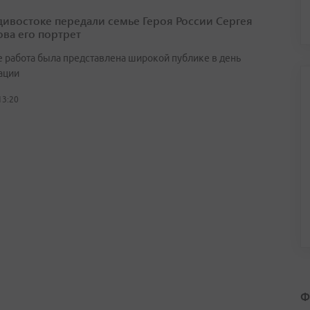
дивостоке передали семье Героя России Сергея
ва его портрет
 работа была представлена широкой публике в день
ации
13:20
Ф