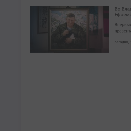
Во Вла
Ефремо
Впервые
презент
сегодня, 