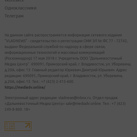
vkontakte
Одноклассники
Телеграм
На данном сайте распространяется информация сетевого издания
"VLADNEWS" - свидетельство о регистрации СМИ ЭЛ № ФС 77 - 72742,
выдано Федеральной службой по надзору в сфере связи,
информационных технологий и массовых коммуникаций
(Роскомнадзор) 17 мая 2018 г. Учредитель ООО "Дальневосточный
Медиа Центр". 690091, Приморский край, г. Владивосток, ул. Уборевича,
д.20А, офис 13. Главный редактор Юркевич Дмитрий Юрьевич. Адрес
редакции: 690091, Приморский край, г. Владивосток, ул. Уборевича,
д.20А, офис 13. Тел.: +7 (423) 2-415-600.
https://mediadv.online/
Электронный адрес редакции: vladnews@inbox.ru. Отдел продаж
«Дальневосточный Медиа Центр» sale@mediadv.online. Тел.: +7 (423)
249-8-800. 18+