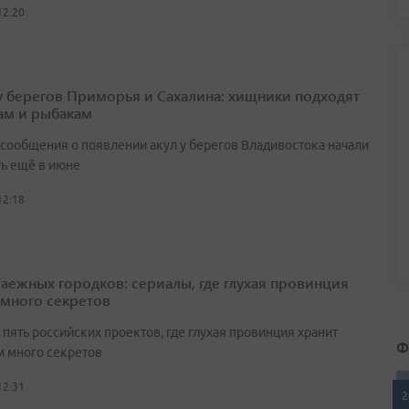
12:20
у берегов Приморья и Сахалина: хищники подходят
ам и рыбакам
сообщения о появлении акул у берегов Владивостока начали
ть ещё в июне
12:18
таежных городков: сериалы, где глухая провинция
 много секретов
пять российских проектов, где глухая провинция хранит
Ф
 много секретов
12:31
2