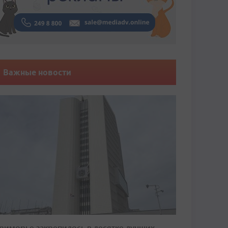
Важные новости
риморье закрепилось в десятке лучших