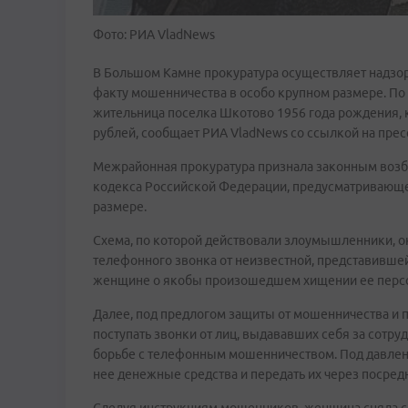
Фото: РИА VladNews
В Большом Камне прокуратура осуществляет надзор
факту мошенничества в особо крупном размере. По
жительница поселка Шкотово 1956 года рождения, 
рублей, сообщает РИА VladNews со ссылкой на пре
Межрайонная прокуратура признала законным возбуж
кодекса Российской Федерации, предусматривающе
размере.
Схема, по которой действовали злоумышленники, ок
телефонного звонка от неизвестной, представивше
женщине о якобы произошедшем хищении ее перс
Далее, под предлогом защиты от мошенничества и 
поступать звонки от лиц, выдававших себя за сотр
борьбе с телефонным мошенничеством. Под давлен
нее денежные средства и передать их через посред