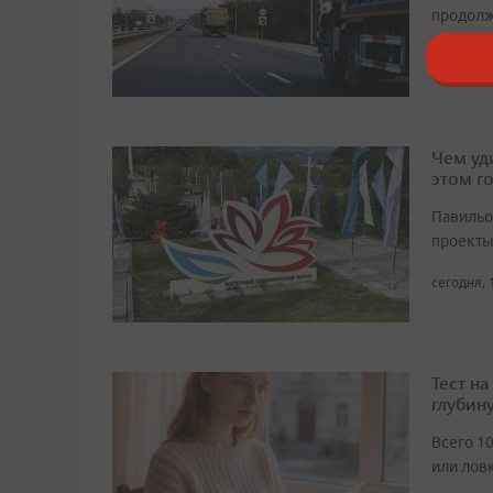
продолж
сегодня, 
Чем уд
этом г
Павильо
проекты
сегодня, 
Тест н
глубин
Всего 1
или лов