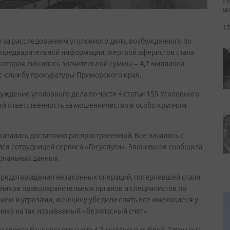
и
17
 за расследованием уголовного дела, возбужденного по
 предварительной информации, жертвой аферистов стала
которая лишилась значительной суммы – 4,7 миллиона
сс-службу прокуратуры Приморского края.
дение уголовного дела по части 4 статьи 159 Уголовного
й ответственность за мошенничество в особо крупном
азалась достаточно распространенной. Все началось с
йся сотрудницей сервиса «Госуслуги». Звонившая сообщила
ональных данных.
предотвращения незаконных операций, потерпевшей стали
удников правоохранительных органов и специалистов по
ием и угрозами, женщину убедили снять все имеющиеся у
ника на так называемый «безопасный счет».