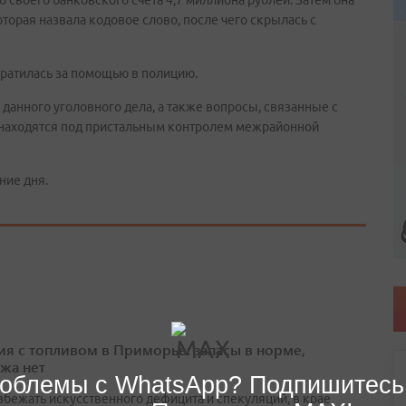
своего банковского счета 4,7 миллиона рублей. Затем она
торая назвала кодовое слово, после чего скрылась с
братилась за помощью в полицию.
данного уголовного дела, а также вопросы, связанные с
находятся под пристальным контролем межрайонной
ние дня.
ия с топливом в Приморье: запасы в норме,
жа нет
облемы с WhatsApp? Подпишитесь
збежать искусственного дефицита и спекуляций, в крае