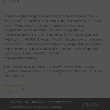
Телеграм
На данном сайте распространяется информация сетевого издания
"VLADNEWS" - свидетельство о регистрации СМИ ЭЛ № ФС 77 - 72742,
выдано Федеральной службой по надзору в сфере связи,
информационных технологий и массовых коммуникаций
(Роскомнадзор) 17 мая 2018 г. Учредитель ООО "Дальневосточный
Медиа Центр". 690091, Приморский край, г. Владивосток, ул. Уборевича,
д.20А, офис 13. Главный редактор Юркевич Дмитрий Юрьевич. Адрес
редакции: 690091, Приморский край, г. Владивосток, ул. Уборевича,
д.20А, офис 13. Тел.: +7 (423) 2-415-600.
https://mediadv.online/
Электронный адрес редакции: vladnews@inbox.ru. Отдел продаж
«Дальневосточный Медиа Центр» sale@mediadv.online. Тел.: +7 (423)
249-8-800. 18+
Просматривая наш сайт, вы соглашаетесь с
СОГЛАСЕН
использованием нами
cookie-файлов
.