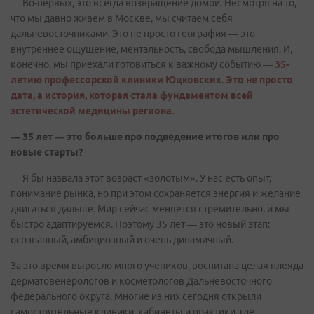
— Во-первых, это всегда возвращение домой. Несмотря на то,
что мы давно живем в Москве, мы считаем себя
дальневосточниками. Это не просто география — это
внутреннее ощущение, ментальность, свобода мышления. И,
конечно, мы приехали готовиться к важному событию —
35-
летию профессорской клиники Юцковских. Это не просто
дата, а история, которая стала фундаментом всей
эстетической медицины региона.
— 35 лет — это больше про подведение итогов или про
новые старты?
— Я бы назвала этот возраст «золотым». У нас есть опыт,
понимание рынка, но при этом сохраняется энергия и желание
двигаться дальше. Мир сейчас меняется стремительно, и мы
быстро адаптируемся. Поэтому 35 лет — это новый этап:
осознанный, амбициозный и очень динамичный.
За это время выросло много учеников, воспитана целая плеяда
дерматовенерологов и косметологов Дальневосточного
федерального округа. Многие из них сегодня открыли
самостоятельные клиники, кабинеты и практики, где