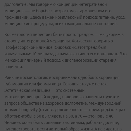
долголетие. Мы говорим о концепции интегративной
медицины — не борьбе с возрастом, а гармоничном его
проживании. Здесь важен комплексный подход: питание, уход,
медицинские процедуры, психоэмоциональное состояние.
Косметология перестает быть просто трендом — мы уходим в
сторону интегративной медицины. Хотя, если говорить о
Профессорской клинике Юцковских, этот тренд был
изначальным: 10 лет назад я начала активно его воплощать. Это
междисциплинарный подход к диспансеризации старения
пациента.
Раньше косметологию воспринимали однобоко: коррекция
губ, морщин или формы лица. Сегодня это уже не так.
Эстетическая медицина — это системный,
междисциплинарный подход к здоровью пациента с учетом
запроса общества на здоровое долголетие. Международный
термин Longevity (от англ. долговечность — прим. ред.) как раз
об этом: чтобы в 50 выглядеть на 30, а 70 — это новые 40.
Человек хочет быть социально активным, работать дольше,
путешествовать, вести активный образ жизни. А не сидеть на