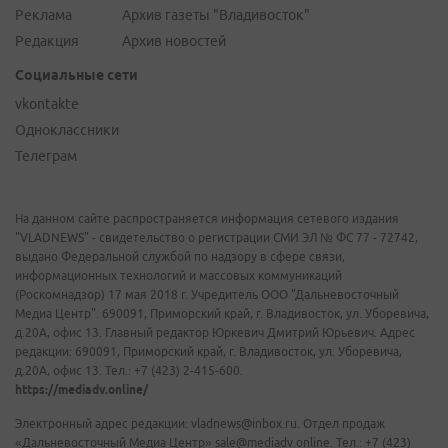
Реклама
Архив газеты "Владивосток"
Редакция
Архив новостей
Социальные сети
vkontakte
Одноклассники
Телеграм
На данном сайте распространяется информация сетевого издания
"VLADNEWS" - свидетельство о регистрации СМИ ЭЛ № ФС 77 - 72742,
выдано Федеральной службой по надзору в сфере связи,
информационных технологий и массовых коммуникаций
(Роскомнадзор) 17 мая 2018 г. Учредитель ООО "Дальневосточный
Медиа Центр". 690091, Приморский край, г. Владивосток, ул. Уборевича,
д.20А, офис 13. Главный редактор Юркевич Дмитрий Юрьевич. Адрес
редакции: 690091, Приморский край, г. Владивосток, ул. Уборевича,
д.20А, офис 13. Тел.: +7 (423) 2-415-600.
https://mediadv.online/
Электронный адрес редакции: vladnews@inbox.ru. Отдел продаж
«Дальневосточный Медиа Центр» sale@mediadv.online. Тел.: +7 (423)