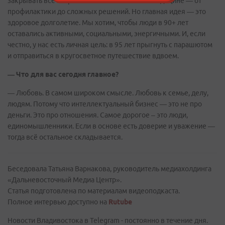
закрывать все потребности в эстетической медицине — от
профилактики до сложных решений. Но главная идея — это
здоровое долголетие. Мы хотим, чтобы люди в 90+ лет
оставались активными, социальными, энергичными. И, если
честно, у нас есть личная цель: в 95 лет прыгнуть с парашютом
и отправиться в кругосветное путешествие вдвоем.
— Что для вас сегодня главное?
— Любовь. В самом широком смысле. Любовь к семье, делу,
людям. Потому что интеллектуальный бизнес — это не про
деньги. Это про отношения. Самое дорогое – это люди,
единомышленники. Если в основе есть доверие и уважение —
тогда всё остальное складывается.
Беседовала Татьяна Варнакова, руководитель медиахолдинга
«Дальневосточный Медиа Центр».
Статья подготовлена по материалам видеоподкаста.
Полное интервью доступно на
Rutube
Новости Владивостока в Telegram - постоянно в течение дня.