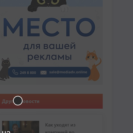
Другие новости
Как уходят из
 на
компаний во