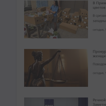
В Прим
цветов
В среза
западны
сегодня, 
Прокур
женщи
Поводом
сегодня, 
Речной
Заметн