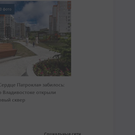
0 фото
Сердце Патрокла» забилось:
о Владивостоке открыли
овый сквер
Социальные сети