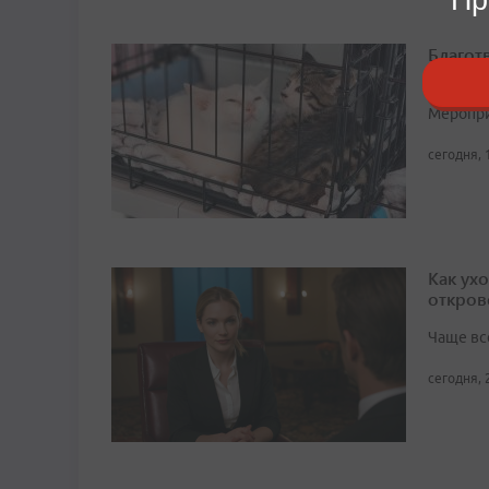
Благот
во Вла
Мероприя
сегодня, 
Как ух
откров
Чаще вс
сегодня, 