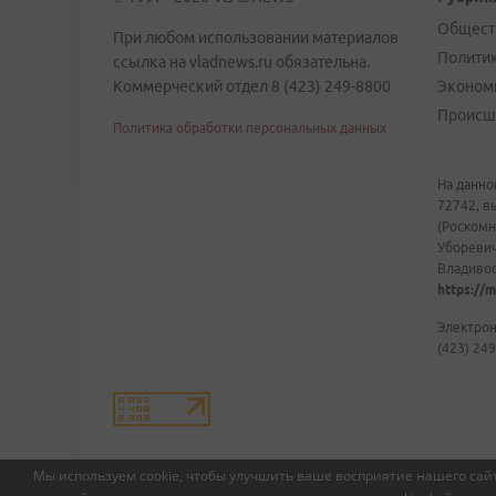
Общест
При любом использовании материалов
Полити
ссылка на vladnews.ru обязательна.
Коммерческий отдел 8 (423) 249-8800
Эконом
Происш
Политика обработки персональных данных
На данно
72742, в
(Роскомн
Уборевич
Владивост
https://m
Электрон
(423) 249
Мы используем cookie, чтобы улучшить ваше восприятие нашего сайт