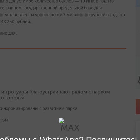
но допустимое количество баллов — 10 ИПК в год. Но
тке, равном государственной предельной базе для
ог установлен на уровне почти 3 миллионов рублей в год, что
248 250 рублей.
ние дня.
 и тротуары благоустраивают рядом с парком
о городка
синхронизированы с развитием парка
17:44
облемы с WhatsApp? Подпишитесь