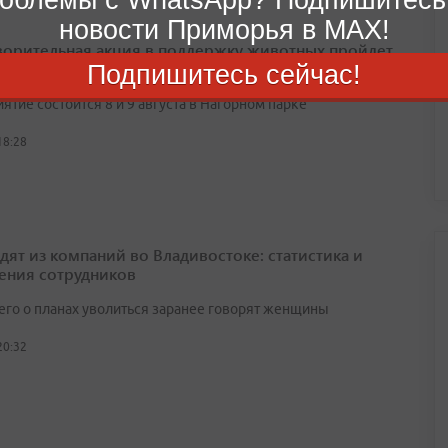
новости Приморья в MAX!
ворительная акция в поддержку животных пройдет
дивостоке
Подпишитесь сейчас!
тие состоится 8 и 9 августа в Нагорном парке
18:28
одят из компаний во Владивостоке: статистика и
ения сотрудников
его о планах уволиться заранее говорят женщины
20:32