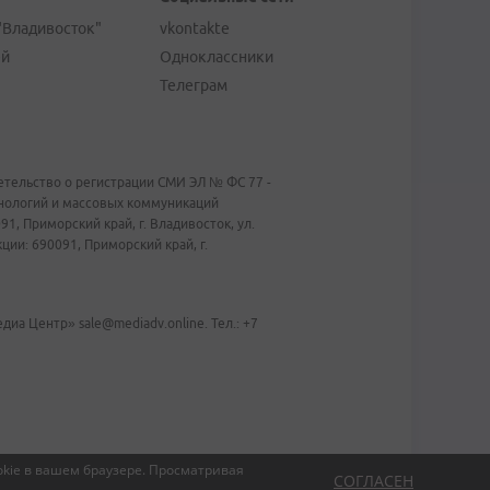
"Владивосток"
vkontakte
ей
Одноклассники
Телеграм
тельство о регистрации СМИ ЭЛ № ФС 77 -
хнологий и массовых коммуникаций
1, Приморский край, г. Владивосток, ул.
ии: 690091, Приморский край, г.
иа Центр» sale@mediadv.online. Тел.: +7
kie в вашем браузере.
Просматривая
СОГЛАСЕН