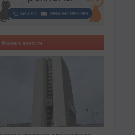
Важные новости
риморье закрепилось в десятке лучших