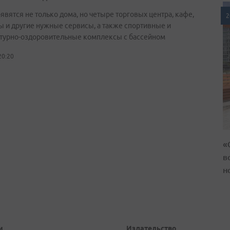
явятся не только дома, но четыре торговых центра, кафе,
2
ы и другие нужные сервисы, а также спортивные и
турно-оздоровительные комплексы с бассейном
20:20
«
в
н
и
Издательство