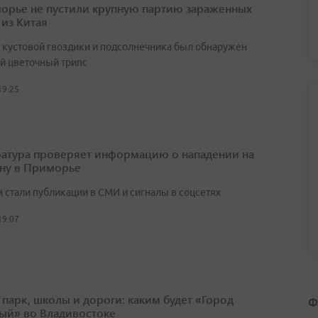
орье не пустили крупную партию зараженных
 из Китая
х кустовой гвоздики и подсолнечника был обнаружен
й цветочный трипс
19:25
атура проверяет информацию о нападении на
ну в Приморье
 стали публикации в СМИ и сигналы в соцсетях
19:07
 парк, школы и дороги: каким будет «Город
Ф
ый» во Владивостоке