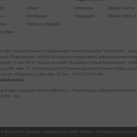
во
Спорт
Реклама
Архив газеты 
ка
Интервью
Редакция
Архив новост
ика
Город на ладони
ествия
м сайте распространяется информация сетевого издания "VLADNEWS" - свиде
ыдано Федеральной службой по надзору в сфере связи, информационных те
адзор) 17 мая 2018 г. Учредитель ООО "Дальневосточный Медиа Центр". 69009
а, д.20А, офис 13. Главный редактор Юркевич Дмитрий Юрьевич. Адрес редакц
ок, ул. Уборевича, д.20А, офис 13. Тел.: +7 (423) 2-415-600.
ediadv.online/
ный адрес редакции: vladnews@inbox.ru. Отдел продаж «Дальневосточный Мед
-8-800. 18+
а. Вы можете увидеть, сохраненные cookie-файлы с помощью настроек coo