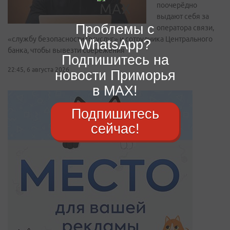
поочерёдно
выдают себя за
Проблемы с
оператора связи,
«службу безопасности Госуслуг» и сотрудника Центрального
WhatsApp?
банка, чтобы вывезти сбережения
Подпишитесь на
22:45, 6 августа 2026
новости Приморья
в MAX!
Подпишитесь
сейчас!