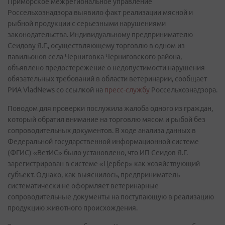
Приморское межрегиональное управление
Россельхознадзора выявило факт реализации мясной и
рыбной продукции с серьезными нарушениями
законодательства. Индивидуальному предпринимателю
Сеидову Я.Г., осуществляющему торговлю в одном из
павильонов села Черниговка Черниговского района,
объявлено предостережение о недопустимости нарушения
обязательных требований в области ветеринарии, сообщает
РИА VladNews со ссылкой на
пресс-службу
Россельхознадзора.
Поводом для проверки послужила жалоба одного из граждан,
который обратил внимание на торговлю мясом и рыбой без
сопроводительных документов. В ходе анализа данных в
Федеральной государственной информационной системе
(ФГИС) «ВетИС» было установлено, что ИП Сеидов Я.Г.
зарегистрирован в системе «Цербер» как хозяйствующий
субъект. Однако, как выяснилось, предприниматель
систематически не оформляет ветеринарные
сопроводительные документы на поступающую в реализацию
продукцию животного происхождения.