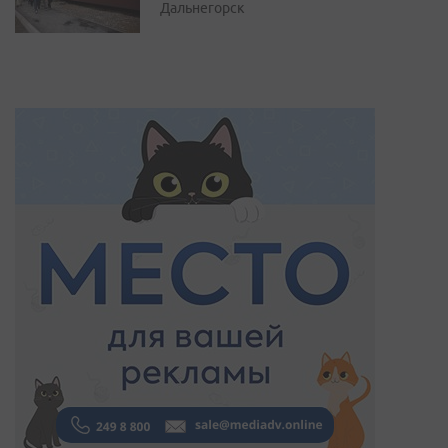
Дальнегорск