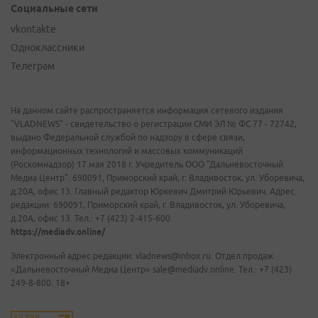
Социальные сети
vkontakte
Одноклассники
Телеграм
На данном сайте распространяется информация сетевого издания
"VLADNEWS" - свидетельство о регистрации СМИ ЭЛ № ФС 77 - 72742,
выдано Федеральной службой по надзору в сфере связи,
информационных технологий и массовых коммуникаций
(Роскомнадзор) 17 мая 2018 г. Учредитель ООО "Дальневосточный
Медиа Центр". 690091, Приморский край, г. Владивосток, ул. Уборевича,
д.20А, офис 13. Главный редактор Юркевич Дмитрий Юрьевич. Адрес
редакции: 690091, Приморский край, г. Владивосток, ул. Уборевича,
д.20А, офис 13. Тел.: +7 (423) 2-415-600.
https://mediadv.online/
Электронный адрес редакции: vladnews@inbox.ru. Отдел продаж
«Дальневосточный Медиа Центр» sale@mediadv.online. Тел.: +7 (423)
249-8-800. 18+