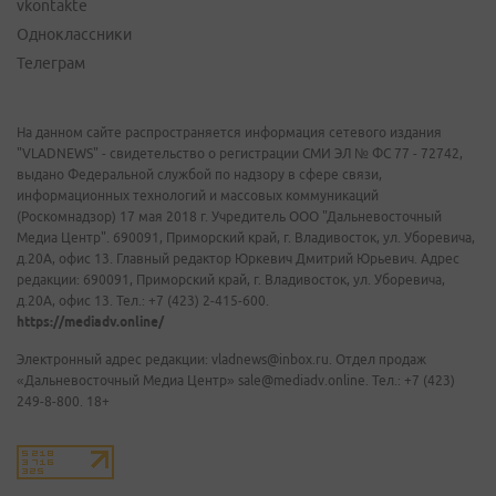
vkontakte
Одноклассники
Телеграм
На данном сайте распространяется информация сетевого издания
"VLADNEWS" - свидетельство о регистрации СМИ ЭЛ № ФС 77 - 72742,
выдано Федеральной службой по надзору в сфере связи,
информационных технологий и массовых коммуникаций
(Роскомнадзор) 17 мая 2018 г. Учредитель ООО "Дальневосточный
Медиа Центр". 690091, Приморский край, г. Владивосток, ул. Уборевича,
д.20А, офис 13. Главный редактор Юркевич Дмитрий Юрьевич. Адрес
редакции: 690091, Приморский край, г. Владивосток, ул. Уборевича,
д.20А, офис 13. Тел.: +7 (423) 2-415-600.
https://mediadv.online/
Электронный адрес редакции: vladnews@inbox.ru. Отдел продаж
«Дальневосточный Медиа Центр» sale@mediadv.online. Тел.: +7 (423)
249-8-800. 18+