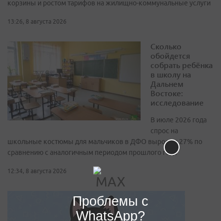
корзины и ростом тарифов на жилищно-коммунальные услуги
13:26, 8 августа 2026
Сколько
обойдется
собрать ребёнка
в школу на
Дальнем
Востоке:
исследование
В июле 2026 года
спрос на
школьные костюмы для мальчиков в ДФО вырос на 27% по
сравнению с аналогичным периодом прошлого года
12:34, 8 августа 2026
Проблемы с
WhatsApp?