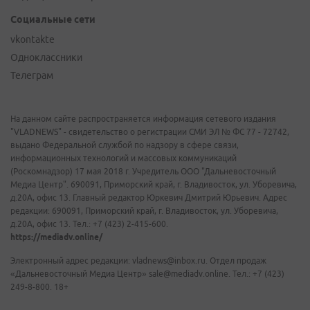
Социальные сети
vkontakte
Одноклассники
Телеграм
На данном сайте распространяется информация сетевого издания
"VLADNEWS" - свидетельство о регистрации СМИ ЭЛ № ФС 77 - 72742,
выдано Федеральной службой по надзору в сфере связи,
информационных технологий и массовых коммуникаций
(Роскомнадзор) 17 мая 2018 г. Учредитель ООО "Дальневосточный
Медиа Центр". 690091, Приморский край, г. Владивосток, ул. Уборевича,
д.20А, офис 13. Главный редактор Юркевич Дмитрий Юрьевич. Адрес
редакции: 690091, Приморский край, г. Владивосток, ул. Уборевича,
д.20А, офис 13. Тел.: +7 (423) 2-415-600.
https://mediadv.online/
Электронный адрес редакции: vladnews@inbox.ru. Отдел продаж
«Дальневосточный Медиа Центр» sale@mediadv.online. Тел.: +7 (423)
249-8-800. 18+